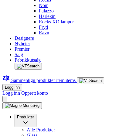
Noir
Palazzo
Harlekin
Rocks XO lamper
Fryd
Ravn
Designere
Nyheter
Premier
Salg
Fabrikkutsalg
Sammenlign produkter
item
items
Logg inn
Logg inn
Opprett konto
Produkter
Alle Produkter
Glass