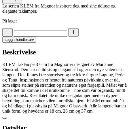
La serien KLEM fra Magnor inspirere deg med sine tidløse og
elegante taklamper.
På lager
Legg i handlekurv
Beskrivelse
KLEM Taklampe 37 cm fra Magnor er designet av Marianne
Stensrud. Den har en tidløs og elegant stil og er den nye statement-
lampen. Den finnes i tre størrelser og tre lekre farger: Lagune, Perle
og Tang. Inspirasjonen er hentet fra naturens påvirkning over tid,
som slipte steiner på stranden og naturens eget fargespill. Målet var å
skape det fullkomne i det ufullkomne – noe som var organisk, rundt
og harmonisk. Resultatet ble unike designlamper med en dypere
betydning som matcher stilen i nordiske hjem. KLEM er munnblåst
og håndlaget i glasshytta på Magnor Glassverk. Alle lampene har en
unik form, og høydene er 18 cm, 28 cm og 37 cm.
Detaljer