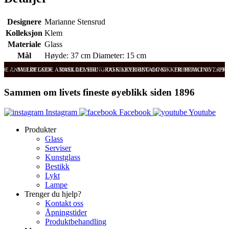
Designere
Marianne Stensrud
Kolleksjon
Klem
Materiale
Glass
Mål
Høyde: 37 cm Diameter: 15 cm
ODE ANMELDELSER
SVÆRT GODE ANMELDELSER
RASK LEVERING OG SIKKER BETALING
RASK LEVERING OG SIKKER BETALING
FRI FRAKT OVER 99
FRI
Sammen om livets fineste øyeblikk siden 1896
Instagram
Facebook
Youtube
Produkter
Glass
Serviser
Kunstglass
Bestikk
Lykt
Lampe
Trenger du hjelp?
Kontakt oss
Åpningstider
Produktbehandling