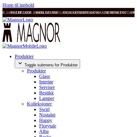
Hopp til innhold
ODE ANMELDELSER
SVÆRT GODE ANMELDELSER
RASK LEVERING OG SIKKER BETALING
RASK LEVERING OG SIKKER BETALING
FRI FRAKT OVER 99
FRI
Produkter
Toggle submenu for Produkter
Produkter
Glass
Interiør
Serviser
Bestikk
Lamper
Kolleksjoner
Swirl
Nostalgi
Happy
Florytale
Alba
Rocks