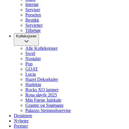
Interiør
Serviser
Porselen
Bestikk
Servietter
Tilbehør
Kolleksjoner
Alle Kolleksjoner
Swirl
Nostalgi
Pop
GOAT
Lucia
Hazel Dekorkuler
Harlekin
Rocks XO lamper
Rosa sløyfe 2025
Min Første Julekule
Grantre og Snømann
Palazzo Steingodsservise
Designere
Nyheter
Premier