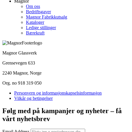
Magnor
Om oss
Bedriftsgaver
Magnor Fabrikkutsalg
Kataloger
Ledige stillinger
Bærekraft
Magnor Glassverk
Grensevegen 633
2240 Magnor, Norge
Org. no 918 319 050
Personvern og informasjonskapselsinformasjon
Vilkår og betingelser
Følg med på kampanjer og nyheter – få
vårt nyhetsbrev
Email Address