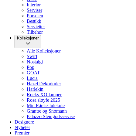
Interiør
Serviser
Porselen
Bestikk
Servietter
Tilbehør
Kolleksjoner
Alle Kolleksjoner
Swirl
Nostalgi
Pop
GOAT
Lucia
Hazel Dekorkuler
Harlekin
Rocks XO lamper
Rosa sløyfe 2025
Min Første Julekule
Grantre og Snømann
Palazzo Steingodsservise
Designere
Nyheter
Premier