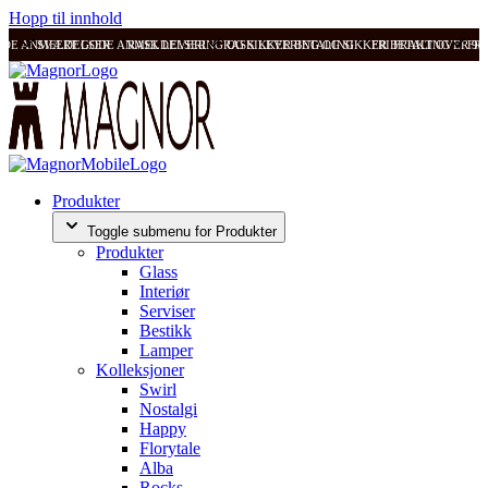
Hopp til innhold
ODE ANMELDELSER
SVÆRT GODE ANMELDELSER
RASK LEVERING OG SIKKER BETALING
RASK LEVERING OG SIKKER BETALING
FRI FRAKT OVER 99
FRI
Produkter
Toggle submenu for Produkter
Produkter
Glass
Interiør
Serviser
Bestikk
Lamper
Kolleksjoner
Swirl
Nostalgi
Happy
Florytale
Alba
Rocks