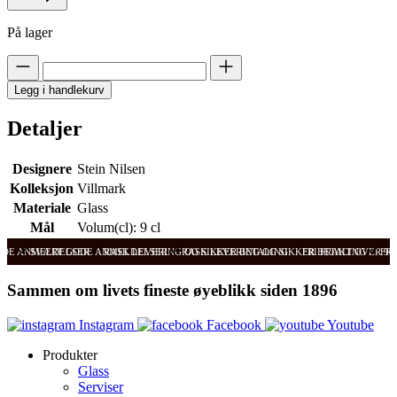
På lager
Legg i handlekurv
Detaljer
Designere
Stein Nilsen
Kolleksjon
Villmark
Materiale
Glass
Mål
Volum(cl): 9 cl
ODE ANMELDELSER
SVÆRT GODE ANMELDELSER
RASK LEVERING OG SIKKER BETALING
RASK LEVERING OG SIKKER BETALING
FRI FRAKT OVER 99
FRI
Sammen om livets fineste øyeblikk siden 1896
Instagram
Facebook
Youtube
Produkter
Glass
Serviser