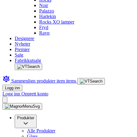
Noir
Palazzo
Harlekin
Rocks XO lamper
Fryd
Ravn
Designere
Nyheter
Premier
Salg
Fabrikkutsalg
Sammenlign produkter
item
items
Logg inn
Logg inn
Opprett konto
Produkter
Alle Produkter
Glass