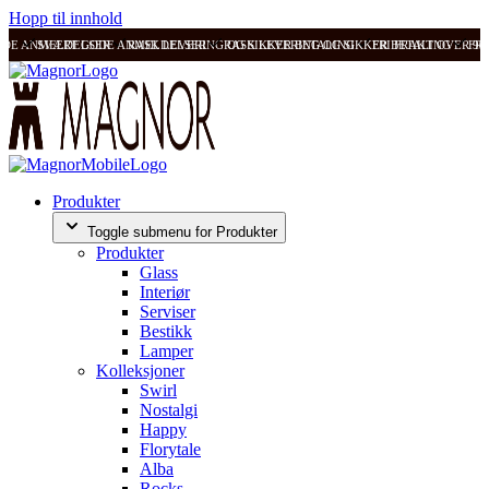
Hopp til innhold
ODE ANMELDELSER
SVÆRT GODE ANMELDELSER
RASK LEVERING OG SIKKER BETALING
RASK LEVERING OG SIKKER BETALING
FRI FRAKT OVER 99
FRI
Produkter
Toggle submenu for Produkter
Produkter
Glass
Interiør
Serviser
Bestikk
Lamper
Kolleksjoner
Swirl
Nostalgi
Happy
Florytale
Alba
Rocks