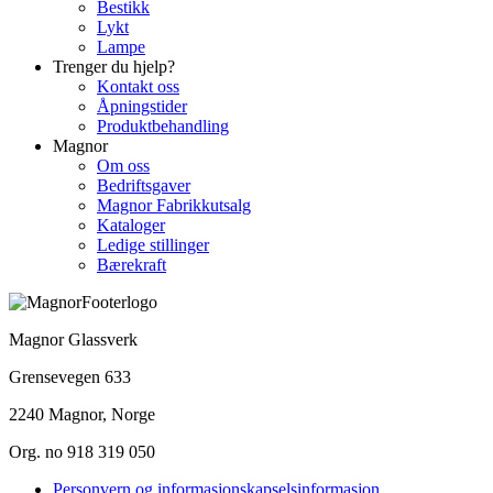
Bestikk
Lykt
Lampe
Trenger du hjelp?
Kontakt oss
Åpningstider
Produktbehandling
Magnor
Om oss
Bedriftsgaver
Magnor Fabrikkutsalg
Kataloger
Ledige stillinger
Bærekraft
Magnor Glassverk
Grensevegen 633
2240 Magnor, Norge
Org. no 918 319 050
Personvern og informasjonskapselsinformasjon