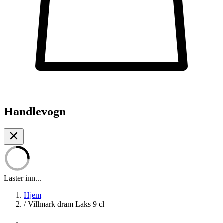
Handlevogn
Laster inn...
Hjem
/
Villmark dram Laks 9 cl