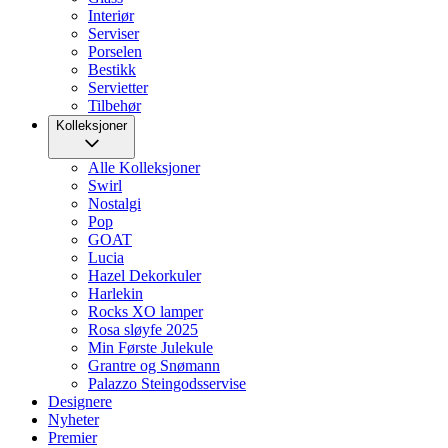
Interiør
Serviser
Porselen
Bestikk
Servietter
Tilbehør
Kolleksjoner
Alle Kolleksjoner
Swirl
Nostalgi
Pop
GOAT
Lucia
Hazel Dekorkuler
Harlekin
Rocks XO lamper
Rosa sløyfe 2025
Min Første Julekule
Grantre og Snømann
Palazzo Steingodsservise
Designere
Nyheter
Premier