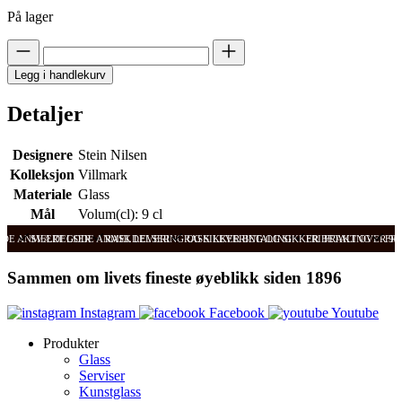
På lager
Legg i handlekurv
Detaljer
Designere
Stein Nilsen
Kolleksjon
Villmark
Materiale
Glass
Mål
Volum(cl): 9 cl
ODE ANMELDELSER
SVÆRT GODE ANMELDELSER
RASK LEVERING OG SIKKER BETALING
RASK LEVERING OG SIKKER BETALING
FRI FRAKT OVER 99
FRI
Sammen om livets fineste øyeblikk siden 1896
Instagram
Facebook
Youtube
Produkter
Glass
Serviser
Kunstglass