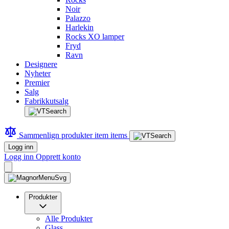
Noir
Palazzo
Harlekin
Rocks XO lamper
Fryd
Ravn
Designere
Nyheter
Premier
Salg
Fabrikkutsalg
Sammenlign produkter
item
items
Logg inn
Logg inn
Opprett konto
Produkter
Alle Produkter
Glass