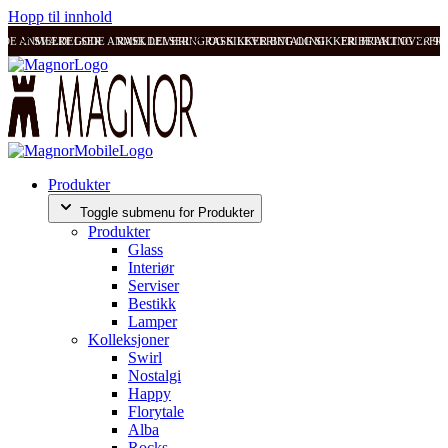
Hopp til innhold
ODE ANMELDELSER
SVÆRT GODE ANMELDELSER
RASK LEVERING OG SIKKER BETALING
RASK LEVERING OG SIKKER BETALING
FRI FRAKT OVER 99
FRI
Produkter
Toggle submenu for Produkter
Produkter
Glass
Interiør
Serviser
Bestikk
Lamper
Kolleksjoner
Swirl
Nostalgi
Happy
Florytale
Alba
Rocks