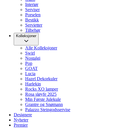
Interiør
Serviser
Porselen
Bestikk
Servietter
Tilbehør
Kolleksjoner
Alle Kolleksjoner
Swirl
Nostalgi
Pop
GOAT
Lucia
Hazel Dekorkuler
Harlekin
Rocks XO lamper
Rosa sløyfe 2025
Min Første Julekule
Grantre og Snømann
Palazzo Steingodsservise
Designere
Nyheter
Premier