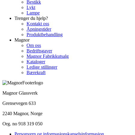
Bestikk
Lykt
Lampe
Trenger du hjelp?
Kontakt oss
Åpningstider
Produktbehandling
Magnor
Om oss
Bedriftsgaver
Magnor Fabrikkutsalg
Kataloger
Ledige stillinger
Bærekraft
Magnor Glassverk
Grensevegen 633
2240 Magnor, Norge
Org. no 918 319 050
Personvern og informasjonskapselsinformasjon