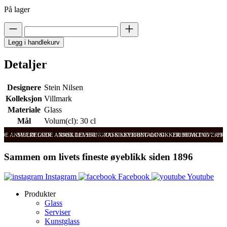
På lager
Legg i handlekurv
Detaljer
Designere
Stein Nilsen
Kolleksjon
Villmark
Materiale
Glass
Mål
Volum(cl): 30 cl
ODE ANMELDELSER
SVÆRT GODE ANMELDELSER
RASK LEVERING OG SIKKER BETALING
RASK LEVERING OG SIKKER BETALING
FRI FRAKT OVER 99
FRI
Sammen om livets fineste øyeblikk siden 1896
Instagram
Facebook
Youtube
Produkter
Glass
Serviser
Kunstglass