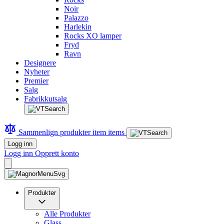
Noir
Palazzo
Harlekin
Rocks XO lamper
Fryd
Ravn
Designere
Nyheter
Premier
Salg
Fabrikkutsalg
Sammenlign produkter
item
items
Logg inn
Logg inn
Opprett konto
Produkter
Alle Produkter
Glass