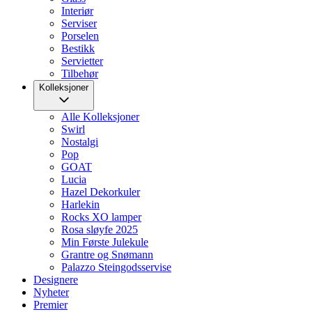
Interiør
Serviser
Porselen
Bestikk
Servietter
Tilbehør
Kolleksjoner
Alle Kolleksjoner
Swirl
Nostalgi
Pop
GOAT
Lucia
Hazel Dekorkuler
Harlekin
Rocks XO lamper
Rosa sløyfe 2025
Min Første Julekule
Grantre og Snømann
Palazzo Steingodsservise
Designere
Nyheter
Premier