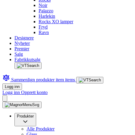
Noir
Palazzo
Harlekin
Rocks XO lamper
Fryd
Ravn
Designere
Nyheter
Premier
Salg
Fabrikkutsalg
Sammenlign produkter
item
items
Logg inn
Logg inn
Opprett konto
Produkter
Alle Produkter
Glass