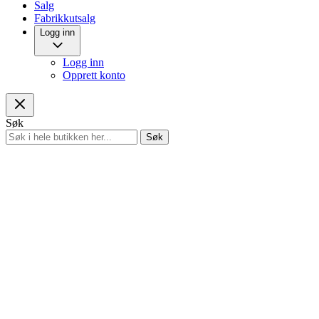
Salg
Fabrikkutsalg
Logg inn
Logg inn
Opprett konto
Søk
Søk