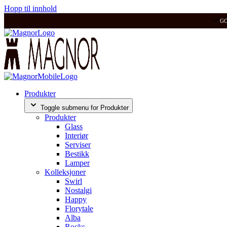
Hopp til innhold
G
Produkter
Toggle submenu for Produkter
Produkter
Glass
Interiør
Serviser
Bestikk
Lamper
Kolleksjoner
Swirl
Nostalgi
Happy
Florytale
Alba
Rocks