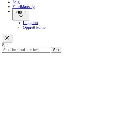
Salg
Fabrikkutsalg
Logg inn
Logg inn
Opprett konto
Søk
Søk