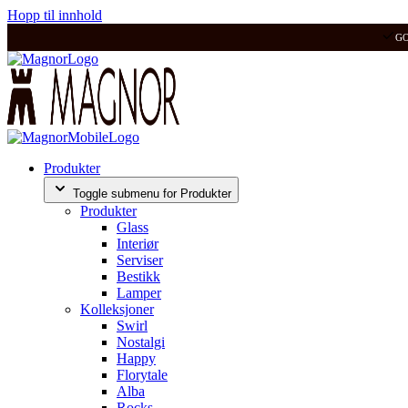
Hopp til innhold
G
Produkter
Toggle submenu for Produkter
Produkter
Glass
Interiør
Serviser
Bestikk
Lamper
Kolleksjoner
Swirl
Nostalgi
Happy
Florytale
Alba
Rocks