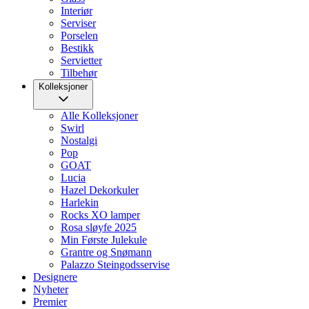
Interiør
Serviser
Porselen
Bestikk
Servietter
Tilbehør
Kolleksjoner
Alle Kolleksjoner
Swirl
Nostalgi
Pop
GOAT
Lucia
Hazel Dekorkuler
Harlekin
Rocks XO lamper
Rosa sløyfe 2025
Min Første Julekule
Grantre og Snømann
Palazzo Steingodsservise
Designere
Nyheter
Premier