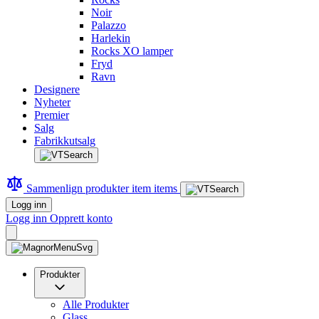
Noir
Palazzo
Harlekin
Rocks XO lamper
Fryd
Ravn
Designere
Nyheter
Premier
Salg
Fabrikkutsalg
Sammenlign produkter
item
items
Logg inn
Logg inn
Opprett konto
Produkter
Alle Produkter
Glass