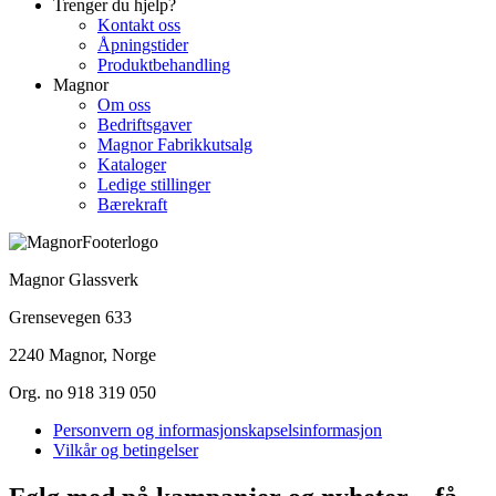
Trenger du hjelp?
Kontakt oss
Åpningstider
Produktbehandling
Magnor
Om oss
Bedriftsgaver
Magnor Fabrikkutsalg
Kataloger
Ledige stillinger
Bærekraft
Magnor Glassverk
Grensevegen 633
2240 Magnor, Norge
Org. no 918 319 050
Personvern og informasjonskapselsinformasjon
Vilkår og betingelser