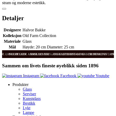
stram og moderne estetikk.
Detaljer
Designere
Halvor Bakke
Kolleksjon
Old Farm Collection
Materiale
Glass
Mål
Høyde: 20 cm Diameter: 25 cm
ODE ANMELDELSER
SVÆRT GODE ANMELDELSER
RASK LEVERING OG SIKKER BETALING
RASK LEVERING OG SIKKER BETALING
FRI FRAKT OVER 99
FRI
Sammen om livets fineste øyeblikk siden 1896
Instagram
Facebook
Youtube
Produkter
Glass
Serviser
Kunstglass
Bestikk
Lykt
Lampe