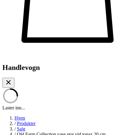
Handlevogn
Laster inn...
Hjem
/
Produkter
/
Salg
/
Old Farm Collection vase stor vid topaz 20 cm