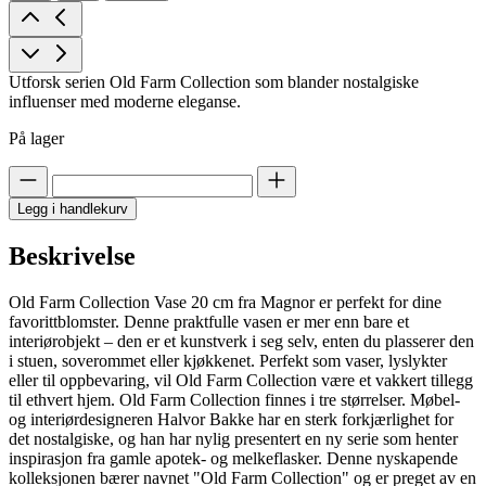
Utforsk serien Old Farm Collection som blander nostalgiske
influenser med moderne eleganse.
På lager
Legg i handlekurv
Beskrivelse
Old Farm Collection Vase 20 cm fra Magnor er perfekt for dine
favorittblomster. Denne praktfulle vasen er mer enn bare et
interiørobjekt – den er et kunstverk i seg selv, enten du plasserer den
i stuen, soverommet eller kjøkkenet. Perfekt som vaser, lyslykter
eller til oppbevaring, vil Old Farm Collection være et vakkert tillegg
til ethvert hjem. Old Farm Collection finnes i tre størrelser. Møbel-
og interiørdesigneren Halvor Bakke har en sterk forkjærlighet for
det nostalgiske, og han har nylig presentert en ny serie som henter
inspirasjon fra gamle apotek- og melkeflasker. Denne nyskapende
kolleksjonen bærer navnet "Old Farm Collection" og er preget av en