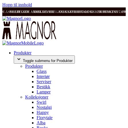
Hopp til innhold
ODE ANMELDELSER
SVÆRT GODE ANMELDELSER
RASK LEVERING OG SIKKER BETALING
RASK LEVERING OG SIKKER BETALING
FRI FRAKT OVER 99
FRI
Produkter
Toggle submenu for Produkter
Produkter
Glass
Interiør
Serviser
Bestikk
Lamper
Kolleksjoner
Swirl
Nostalgi
Happy
Florytale
Alba
Rocks