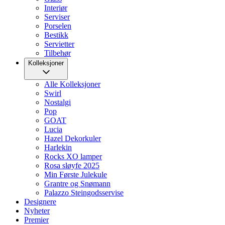
Interiør
Serviser
Porselen
Bestikk
Servietter
Tilbehør
Kolleksjoner
Alle Kolleksjoner
Swirl
Nostalgi
Pop
GOAT
Lucia
Hazel Dekorkuler
Harlekin
Rocks XO lamper
Rosa sløyfe 2025
Min Første Julekule
Grantre og Snømann
Palazzo Steingodsservise
Designere
Nyheter
Premier