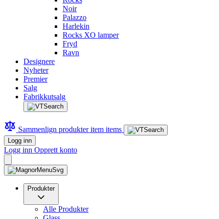
Noir
Palazzo
Harlekin
Rocks XO lamper
Fryd
Ravn
Designere
Nyheter
Premier
Salg
Fabrikkutsalg
Sammenlign produkter
item
items
Logg inn
Logg inn
Opprett konto
Produkter
Alle Produkter
Glass