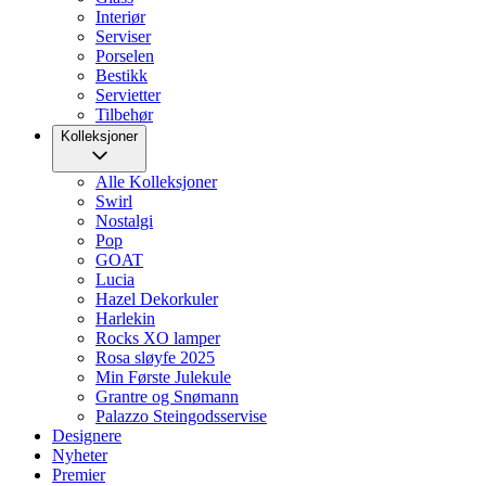
Interiør
Serviser
Porselen
Bestikk
Servietter
Tilbehør
Kolleksjoner
Alle Kolleksjoner
Swirl
Nostalgi
Pop
GOAT
Lucia
Hazel Dekorkuler
Harlekin
Rocks XO lamper
Rosa sløyfe 2025
Min Første Julekule
Grantre og Snømann
Palazzo Steingodsservise
Designere
Nyheter
Premier