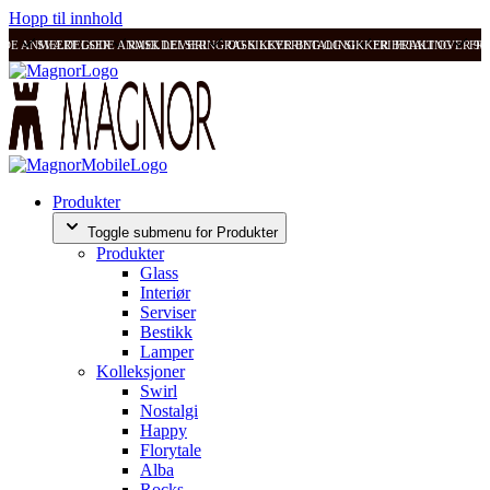
Hopp til innhold
ODE ANMELDELSER
SVÆRT GODE ANMELDELSER
RASK LEVERING OG SIKKER BETALING
RASK LEVERING OG SIKKER BETALING
FRI FRAKT OVER 99
FRI
Produkter
Toggle submenu for Produkter
Produkter
Glass
Interiør
Serviser
Bestikk
Lamper
Kolleksjoner
Swirl
Nostalgi
Happy
Florytale
Alba
Rocks