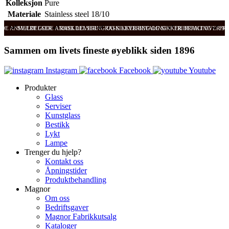
Kolleksjon
Pure
Materiale
Stainless steel 18/10
ODE ANMELDELSER
SVÆRT GODE ANMELDELSER
RASK LEVERING OG SIKKER BETALING
RASK LEVERING OG SIKKER BETALING
FRI FRAKT OVER 99
FRI
Sammen om livets fineste øyeblikk siden 1896
Instagram
Facebook
Youtube
Produkter
Glass
Serviser
Kunstglass
Bestikk
Lykt
Lampe
Trenger du hjelp?
Kontakt oss
Åpningstider
Produktbehandling
Magnor
Om oss
Bedriftsgaver
Magnor Fabrikkutsalg
Kataloger