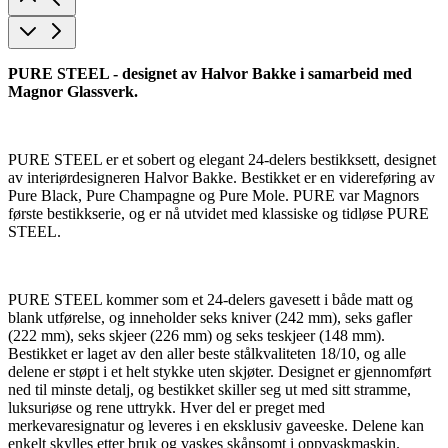
PURE STEEL - designet av Halvor Bakke i samarbeid med
Magnor Glassverk.
PURE STEEL er et sobert og elegant 24-delers bestikksett, designet
av interiørdesigneren Halvor Bakke. Bestikket er en videreføring av
Pure Black, Pure Champagne og Pure Mole. PURE var Magnors
første bestikkserie, og er nå utvidet med klassiske og tidløse PURE
STEEL.
PURE STEEL kommer som et 24-delers gavesett i både matt og
blank utførelse, og inneholder seks kniver (242 mm), seks gafler
(222 mm), seks skjeer (226 mm) og seks teskjeer (148 mm).
Bestikket er laget av den aller beste stålkvaliteten 18/10, og alle
delene er støpt i et helt stykke uten skjøter. Designet er gjennomført
ned til minste detalj, og bestikket skiller seg ut med sitt stramme,
luksuriøse og rene uttrykk. Hver del er preget med
merkevaresignatur og leveres i en eksklusiv gaveeske. Delene kan
enkelt skylles etter bruk og vaskes skånsomt i oppvaskmaskin.