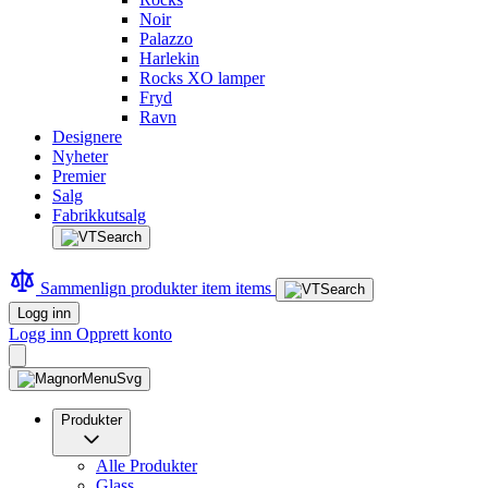
Noir
Palazzo
Harlekin
Rocks XO lamper
Fryd
Ravn
Designere
Nyheter
Premier
Salg
Fabrikkutsalg
Sammenlign produkter
item
items
Logg inn
Logg inn
Opprett konto
Produkter
Alle Produkter
Glass