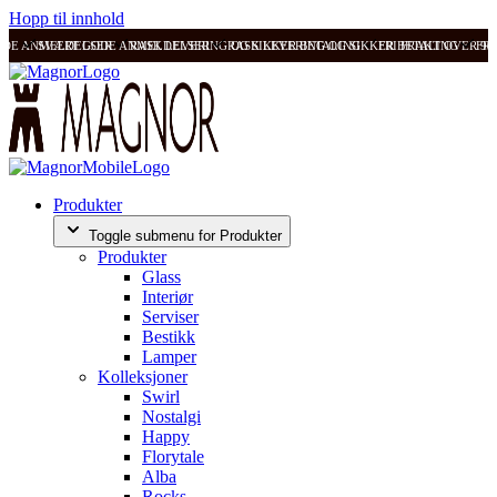
Hopp til innhold
ODE ANMELDELSER
SVÆRT GODE ANMELDELSER
RASK LEVERING OG SIKKER BETALING
RASK LEVERING OG SIKKER BETALING
FRI FRAKT OVER 99
FRI
Produkter
Toggle submenu for Produkter
Produkter
Glass
Interiør
Serviser
Bestikk
Lamper
Kolleksjoner
Swirl
Nostalgi
Happy
Florytale
Alba
Rocks