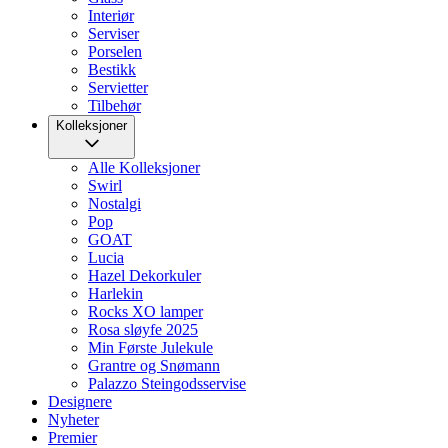
Interiør
Serviser
Porselen
Bestikk
Servietter
Tilbehør
Kolleksjoner
Alle Kolleksjoner
Swirl
Nostalgi
Pop
GOAT
Lucia
Hazel Dekorkuler
Harlekin
Rocks XO lamper
Rosa sløyfe 2025
Min Første Julekule
Grantre og Snømann
Palazzo Steingodsservise
Designere
Nyheter
Premier