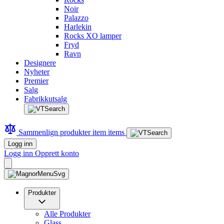
Noir
Palazzo
Harlekin
Rocks XO lamper
Fryd
Ravn
Designere
Nyheter
Premier
Salg
Fabrikkutsalg
Sammenlign produkter
item
items
Logg inn
Logg inn
Opprett konto
Produkter
Alle Produkter
Glass