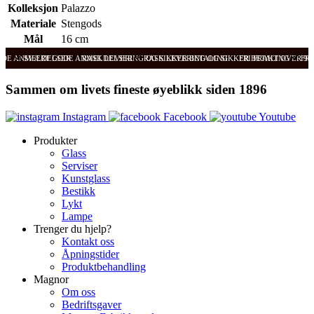
Kolleksjon
Palazzo
Materiale
Stengods
Mål
16 cm
ODE ANMELDELSER
SVÆRT GODE ANMELDELSER
RASK LEVERING OG SIKKER BETALING
RASK LEVERING OG SIKKER BETALING
FRI FRAKT OVER 99
FRI
Sammen om livets fineste øyeblikk siden 1896
Instagram
Facebook
Youtube
Produkter
Glass
Serviser
Kunstglass
Bestikk
Lykt
Lampe
Trenger du hjelp?
Kontakt oss
Åpningstider
Produktbehandling
Magnor
Om oss
Bedriftsgaver