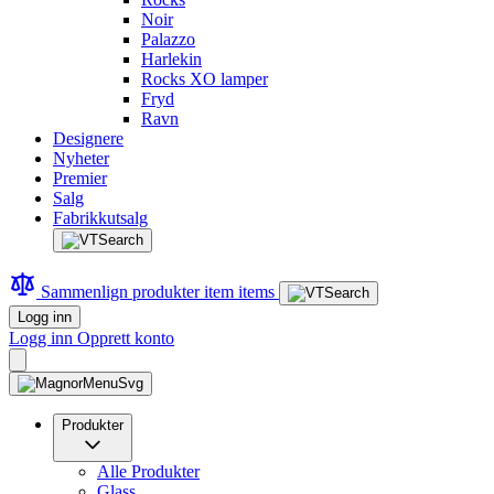
Noir
Palazzo
Harlekin
Rocks XO lamper
Fryd
Ravn
Designere
Nyheter
Premier
Salg
Fabrikkutsalg
Sammenlign produkter
item
items
Logg inn
Logg inn
Opprett konto
Produkter
Alle Produkter
Glass