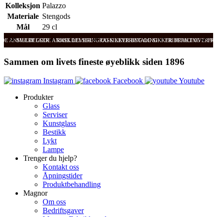
Kolleksjon
Palazzo
Materiale
Stengods
Mål
29 cl
ODE ANMELDELSER
SVÆRT GODE ANMELDELSER
RASK LEVERING OG SIKKER BETALING
RASK LEVERING OG SIKKER BETALING
FRI FRAKT OVER 99
FRI
Sammen om livets fineste øyeblikk siden 1896
Instagram
Facebook
Youtube
Produkter
Glass
Serviser
Kunstglass
Bestikk
Lykt
Lampe
Trenger du hjelp?
Kontakt oss
Åpningstider
Produktbehandling
Magnor
Om oss
Bedriftsgaver