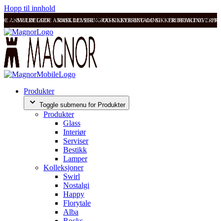
Hopp til innhold
ODE ANMELDELSER
SVÆRT GODE ANMELDELSER
RASK LEVERING OG SIKKER BETALING
RASK LEVERING OG SIKKER BETALING
FRI FRAKT OVER 99
FRI
Produkter
Toggle submenu for Produkter
Produkter
Glass
Interiør
Serviser
Bestikk
Lamper
Kolleksjoner
Swirl
Nostalgi
Happy
Florytale
Alba
Rocks