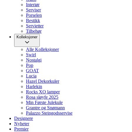
Interiør
Serviser
Porselen
Bestikk
Servietter
Tilbehør
Kolleksjoner
Alle Kolleksjoner
Swirl
Nostalgi
Pop
GOAT
Lucia
Hazel Dekorkuler
Harlekin
Rocks XO lamper
Rosa sløyfe 2025
Min Første Julekule
Grantre og Snømann
Palazzo Steingodsservise
Designere
Nyheter
Premier