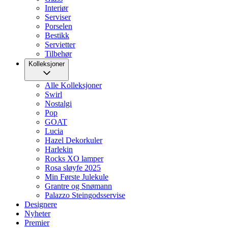
Interiør
Serviser
Porselen
Bestikk
Servietter
Tilbehør
Kolleksjoner
Alle Kolleksjoner
Swirl
Nostalgi
Pop
GOAT
Lucia
Hazel Dekorkuler
Harlekin
Rocks XO lamper
Rosa sløyfe 2025
Min Første Julekule
Grantre og Snømann
Palazzo Steingodsservise
Designere
Nyheter
Premier