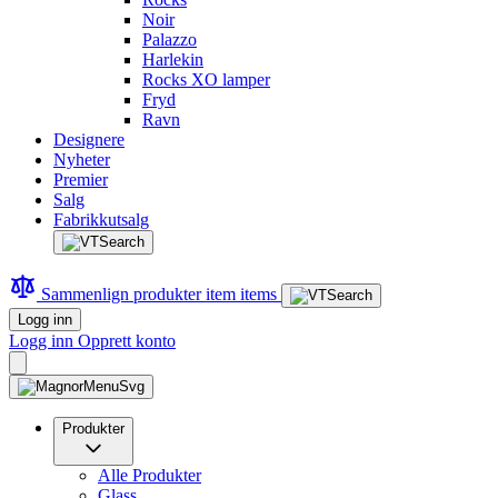
Noir
Palazzo
Harlekin
Rocks XO lamper
Fryd
Ravn
Designere
Nyheter
Premier
Salg
Fabrikkutsalg
Sammenlign produkter
item
items
Logg inn
Logg inn
Opprett konto
Produkter
Alle Produkter
Glass