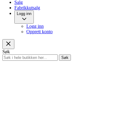
Salg
Fabrikkutsalg
Logg inn
Logg inn
Opprett konto
Søk
Søk