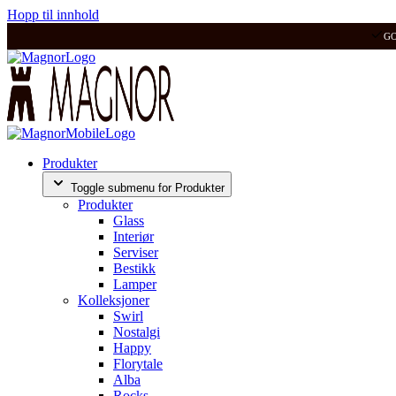
Hopp til innhold
G
Produkter
Toggle submenu for Produkter
Produkter
Glass
Interiør
Serviser
Bestikk
Lamper
Kolleksjoner
Swirl
Nostalgi
Happy
Florytale
Alba
Rocks