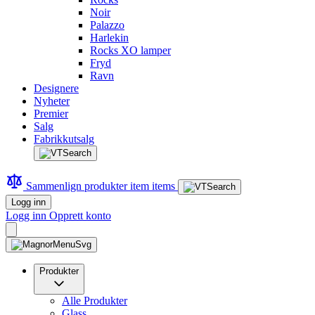
Noir
Palazzo
Harlekin
Rocks XO lamper
Fryd
Ravn
Designere
Nyheter
Premier
Salg
Fabrikkutsalg
Sammenlign produkter
item
items
Logg inn
Logg inn
Opprett konto
Produkter
Alle Produkter
Glass