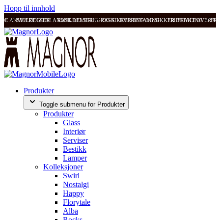
Hopp til innhold
ODE ANMELDELSER
SVÆRT GODE ANMELDELSER
RASK LEVERING OG SIKKER BETALING
RASK LEVERING OG SIKKER BETALING
FRI FRAKT OVER 99
FRI
Produkter
Toggle submenu for Produkter
Produkter
Glass
Interiør
Serviser
Bestikk
Lamper
Kolleksjoner
Swirl
Nostalgi
Happy
Florytale
Alba
Rocks