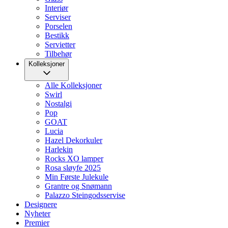
Interiør
Serviser
Porselen
Bestikk
Servietter
Tilbehør
Kolleksjoner
Alle Kolleksjoner
Swirl
Nostalgi
Pop
GOAT
Lucia
Hazel Dekorkuler
Harlekin
Rocks XO lamper
Rosa sløyfe 2025
Min Første Julekule
Grantre og Snømann
Palazzo Steingodsservise
Designere
Nyheter
Premier