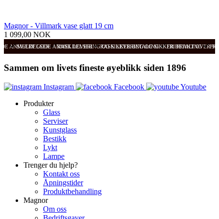
Magnor - Villmark vase glatt 19 cm
1 099,00 NOK
ODE ANMELDELSER
SVÆRT GODE ANMELDELSER
RASK LEVERING OG SIKKER BETALING
RASK LEVERING OG SIKKER BETALING
FRI FRAKT OVER 99
FRI
Sammen om livets fineste øyeblikk siden 1896
Instagram
Facebook
Youtube
Produkter
Glass
Serviser
Kunstglass
Bestikk
Lykt
Lampe
Trenger du hjelp?
Kontakt oss
Åpningstider
Produktbehandling
Magnor
Om oss
Bedriftsgaver