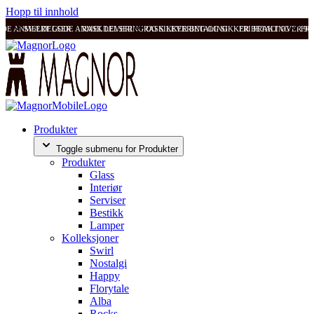
Hopp til innhold
ODE ANMELDELSER
SVÆRT GODE ANMELDELSER
RASK LEVERING OG SIKKER BETALING
RASK LEVERING OG SIKKER BETALING
FRI FRAKT OVER 99
FRI
Produkter
Toggle submenu for Produkter
Produkter
Glass
Interiør
Serviser
Bestikk
Lamper
Kolleksjoner
Swirl
Nostalgi
Happy
Florytale
Alba
Rocks