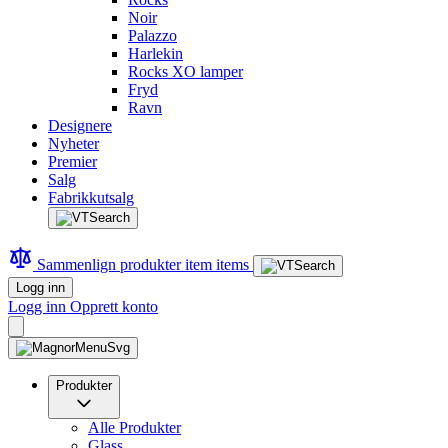
Noir
Palazzo
Harlekin
Rocks XO lamper
Fryd
Ravn
Designere
Nyheter
Premier
Salg
Fabrikkutsalg
Sammenlign produkter
item
items
Logg inn
Logg inn
Opprett konto
Produkter
Alle Produkter
Glass