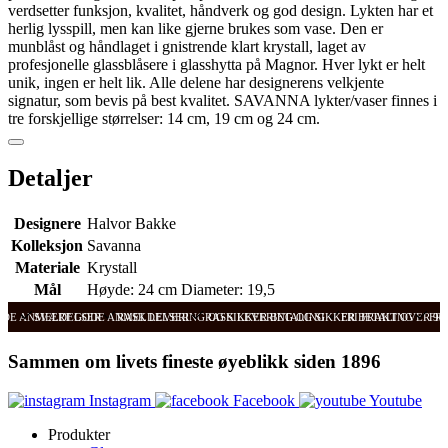
verdsetter funksjon, kvalitet, håndverk og god design. Lykten har et
herlig lysspill, men kan like gjerne brukes som vase. Den er
munblåst og håndlaget i gnistrende klart krystall, laget av
profesjonelle glassblåsere i glasshytta på Magnor. Hver lykt er helt
unik, ingen er helt lik. Alle delene har designerens velkjente
signatur, som bevis på best kvalitet. SAVANNA lykter/vaser finnes i
tre forskjellige størrelser: 14 cm, 19 cm og 24 cm.
Detaljer
Designere
Halvor Bakke
Kolleksjon
Savanna
Materiale
Krystall
Mål
Høyde: 24 cm Diameter: 19,5
ODE ANMELDELSER
SVÆRT GODE ANMELDELSER
RASK LEVERING OG SIKKER BETALING
RASK LEVERING OG SIKKER BETALING
FRI FRAKT OVER 99
FRI
Sammen om livets fineste øyeblikk siden 1896
Instagram
Facebook
Youtube
Produkter