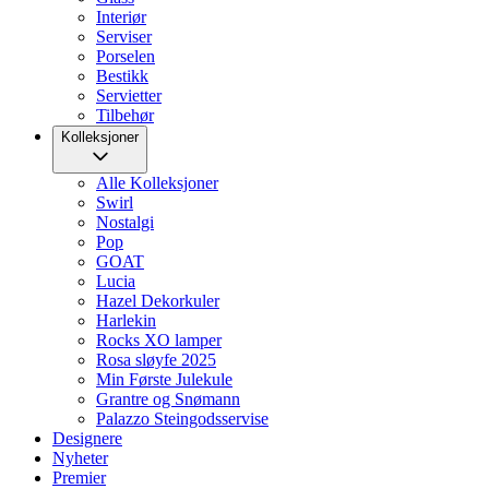
Interiør
Serviser
Porselen
Bestikk
Servietter
Tilbehør
Kolleksjoner
Alle Kolleksjoner
Swirl
Nostalgi
Pop
GOAT
Lucia
Hazel Dekorkuler
Harlekin
Rocks XO lamper
Rosa sløyfe 2025
Min Første Julekule
Grantre og Snømann
Palazzo Steingodsservise
Designere
Nyheter
Premier