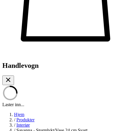
Handlevogn
Laster inn...
Hjem
/
Produkter
/
Interiør
/
Savanna - Stormlykt/Vase 24 cm Svart