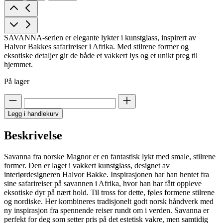
SAVANNA-serien er elegante lykter i kunstglass, inspirert av
Halvor Bakkes safarireiser i Afrika. Med stilrene former og
eksotiske detaljer gir de både et vakkert lys og et unikt preg til
hjemmet.
På lager
Legg i handlekurv
Beskrivelse
Savanna fra norske Magnor er en fantastisk lykt med smale, stilrene
former. Den er laget i vakkert kunstglass, designet av
interiørdesigneren Halvor Bakke. Inspirasjonen har han hentet fra
sine safarireiser på savannen i Afrika, hvor han har fått oppleve
eksotiske dyr på nært hold. Til tross for dette, føles formene stilrene
og nordiske. Her kombineres tradisjonelt godt norsk håndverk med
ny inspirasjon fra spennende reiser rundt om i verden. Savanna er
perfekt for deg som setter pris på det estetisk vakre, men samtidig