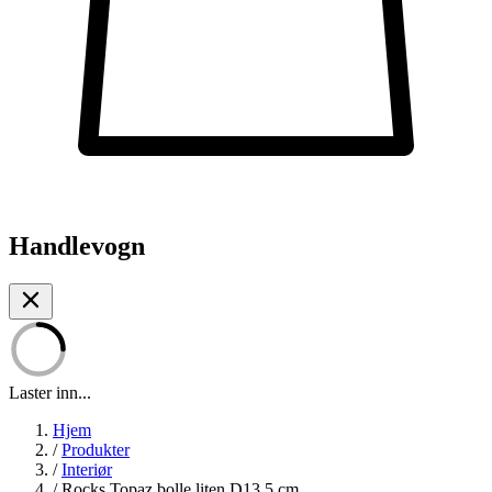
Handlevogn
Laster inn...
Hjem
/
Produkter
/
Interiør
/
Rocks Topaz bolle liten D13,5 cm