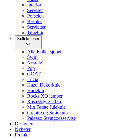
Interiør
Serviser
Porselen
Bestikk
Servietter
Tilbehør
Kolleksjoner
Alle Kolleksjoner
Swirl
Nostalgi
Pop
GOAT
Lucia
Hazel Dekorkuler
Harlekin
Rocks XO lamper
Rosa sløyfe 2025
Min Første Julekule
Grantre og Snømann
Palazzo Steingodsservise
Designere
Nyheter
Premier