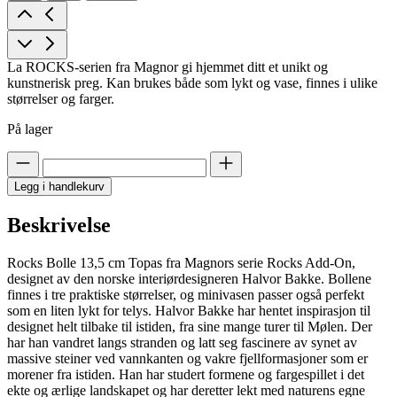
La ROCKS-serien fra Magnor gi hjemmet ditt et unikt og
kunstnerisk preg. Kan brukes både som lykt og vase, finnes i ulike
størrelser og farger.
På lager
Legg i handlekurv
Beskrivelse
Rocks Bolle 13,5 cm Topas fra Magnors serie Rocks Add-On,
designet av den norske interiørdesigneren Halvor Bakke. Bollene
finnes i tre praktiske størrelser, og minivasen passer også perfekt
som en liten lykt for telys. Halvor Bakke har hentet inspirasjon til
designet helt tilbake til istiden, fra sine mange turer til Mølen. Der
har han vandret langs stranden og latt seg fascinere av synet av
massive steiner ved vannkanten og vakre fjellformasjoner som er
morener fra istiden. Han har studert formene og fargespillet i det
ekte og ærlige landskapet og har deretter lekt med naturens egne