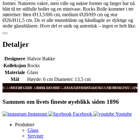
former. Naturens vakre, men ville og nakne former og farger har nå
blitt til tre stilfulle boller og en minivase. Rocks Bolle kommer i tre
størrelser: liten Ø13,5/H6 cm, medium Ø20/H9 cm og stor
Ø26/H11,5 cm. De er alle munnblåste og håndlagde av dyktige og
stolte glassblåsere. Hver del er unik og autentisk – ingen er helt like.
Detaljer
Designere
Halvor Bakke
Kolleksjon
Rocks
Materiale
Glass
Mål
Høyde: 6 cm Diameter: 13,5 cm
ODE ANMELDELSER
SVÆRT GODE ANMELDELSER
RASK LEVERING OG SIKKER BETALING
RASK LEVERING OG SIKKER BETALING
FRI FRAKT OVER 99
FRI
Sammen om livets fineste øyeblikk siden 1896
Instagram
Facebook
Youtube
Produkter
Glass
Serviser