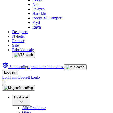
Noir
Palazzo
Harlekin
Rocks XO lamper
Fryd
Ravn
Designere
Nyheter
Premier
Salg
Fabrikkutsalg
Sammenlign produkter
item
items
Logg inn
Logg inn
Opprett konto
Produkter
Alle Produkter
Glass