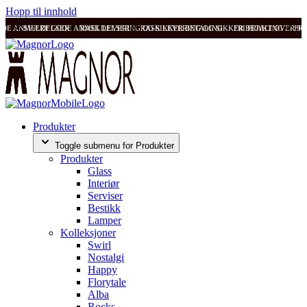
Hopp til innhold
ODE ANMELDELSER
SVÆRT GODE ANMELDELSER
RASK LEVERING OG SIKKER BETALING
RASK LEVERING OG SIKKER BETALING
FRI FRAKT OVER 99
FRI
Produkter
Toggle submenu for Produkter
Produkter
Glass
Interiør
Serviser
Bestikk
Lamper
Kolleksjoner
Swirl
Nostalgi
Happy
Florytale
Alba
Rocks