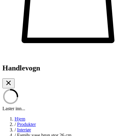
Handlevogn
Laster inn...
Hjem
/
Produkter
/
Interiør
/
Family vase brun stor 26 cm