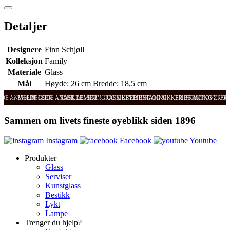
Detaljer
Designere
Finn Schjøll
Kolleksjon
Family
Materiale
Glass
Mål
Høyde: 26 cm Bredde: 18,5 cm
ODE ANMELDELSER
SVÆRT GODE ANMELDELSER
RASK LEVERING OG SIKKER BETALING
RASK LEVERING OG SIKKER BETALING
FRI FRAKT OVER 99
FRI
Sammen om livets fineste øyeblikk siden 1896
Instagram
Facebook
Youtube
Produkter
Glass
Serviser
Kunstglass
Bestikk
Lykt
Lampe
Trenger du hjelp?