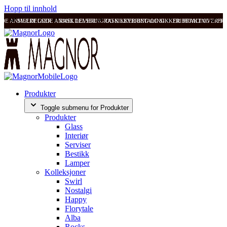
Hopp til innhold
ODE ANMELDELSER
SVÆRT GODE ANMELDELSER
RASK LEVERING OG SIKKER BETALING
RASK LEVERING OG SIKKER BETALING
FRI FRAKT OVER 99
FRI
Produkter
Toggle submenu for Produkter
Produkter
Glass
Interiør
Serviser
Bestikk
Lamper
Kolleksjoner
Swirl
Nostalgi
Happy
Florytale
Alba
Rocks