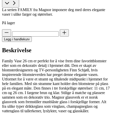
La serien FAMILY fra Magnor imponere deg med deres elegante
vaser i ulike farger og størrelser.
På lager
Legg i handlekurv
Beskrivelse
Family Vase 26 cm er perfekt for å vise frem dine favorittblomster
eller som en dekorativ detalj i hjemmet ditt. Den er skapt av
blomsterdesigneren og TV-personligheten Finn Schjøll, hvis
inspirerende blomsteverden har preget denne elegante vasen.
Utformet for å være et stramt og tiltalende midtpunkt i hjemmet for
hele familien. Med sin stramme kant holder den blomstene på plass
på en elegant måte. Den finnes i tre forskjellige størrelser: 11 cm, 17
cm og 26 cm. I fargene brun og klar. Stilige å matche og plassere
sammen som en dekorativ trio. Magnor glassverk er et norsk
glassverk som fremstiller munblåste glass i forskjellige former. Alt
fra ulike typer drikkeglass som vinglass, champagneglass og
vattenglass til tallerkener, lyslykter, vaser og glasskåler.