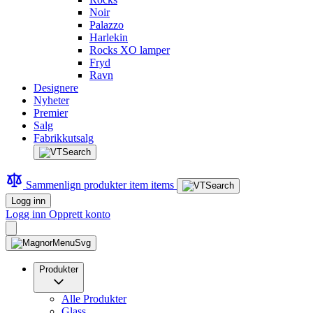
Noir
Palazzo
Harlekin
Rocks XO lamper
Fryd
Ravn
Designere
Nyheter
Premier
Salg
Fabrikkutsalg
Sammenlign produkter
item
items
Logg inn
Logg inn
Opprett konto
Produkter
Alle Produkter
Glass