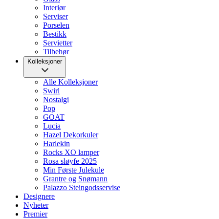
Interiør
Serviser
Porselen
Bestikk
Servietter
Tilbehør
Kolleksjoner
Alle Kolleksjoner
Swirl
Nostalgi
Pop
GOAT
Lucia
Hazel Dekorkuler
Harlekin
Rocks XO lamper
Rosa sløyfe 2025
Min Første Julekule
Grantre og Snømann
Palazzo Steingodsservise
Designere
Nyheter
Premier