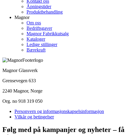
Kontakt oss
Åpningstider
Produktbehandling
Magnor
Om oss
Bedriftsgaver
Magnor Fabrikkutsalg
Kataloger
Ledige stillinger
Bærekraft
Magnor Glassverk
Grensevegen 633
2240 Magnor, Norge
Org. no 918 319 050
Personvern og informasjonskapselsinformasjon
Vilkår og betingelser
Følg med på kampanjer og nyheter – få