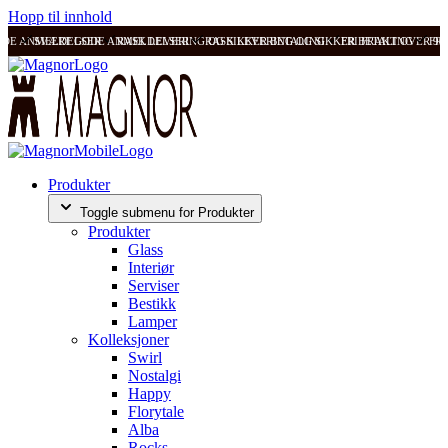
Hopp til innhold
ODE ANMELDELSER
SVÆRT GODE ANMELDELSER
RASK LEVERING OG SIKKER BETALING
RASK LEVERING OG SIKKER BETALING
FRI FRAKT OVER 99
FRI
Produkter
Toggle submenu for Produkter
Produkter
Glass
Interiør
Serviser
Bestikk
Lamper
Kolleksjoner
Swirl
Nostalgi
Happy
Florytale
Alba
Rocks