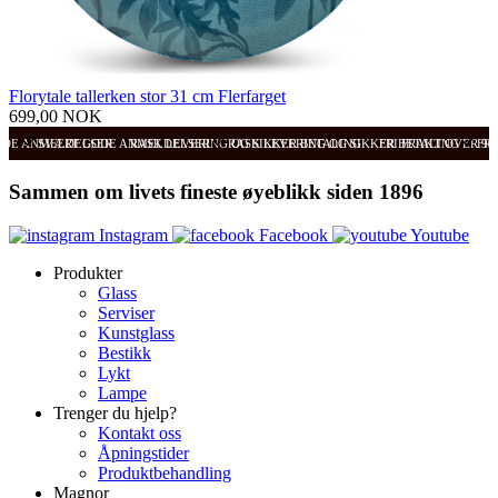
Florytale tallerken stor 31 cm Flerfarget
699,00 NOK
ODE ANMELDELSER
SVÆRT GODE ANMELDELSER
RASK LEVERING OG SIKKER BETALING
RASK LEVERING OG SIKKER BETALING
FRI FRAKT OVER 99
FRI
Sammen om livets fineste øyeblikk siden 1896
Instagram
Facebook
Youtube
Produkter
Glass
Serviser
Kunstglass
Bestikk
Lykt
Lampe
Trenger du hjelp?
Kontakt oss
Åpningstider
Produktbehandling
Magnor