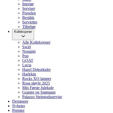
Interiør
Serviser
Porselen
Bestikk
Servietter
Tilbehør
Kolleksjoner
Alle Kolleksjoner
Swirl
Nostalgi
Pop
GOAT
Lucia
Hazel Dekorkuler
Harlekin
Rocks XO lamper
Rosa sløyfe 2025
Min Første Julekule
Grantre og Snømann
Palazzo Steingodsservise
Designere
Nyheter
Premier