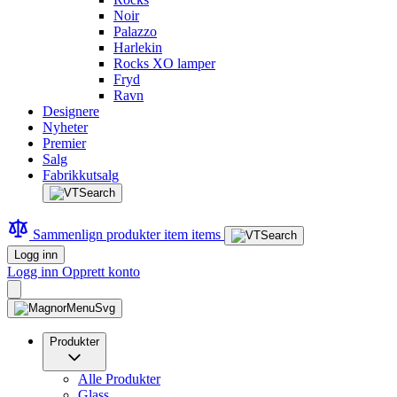
Noir
Palazzo
Harlekin
Rocks XO lamper
Fryd
Ravn
Designere
Nyheter
Premier
Salg
Fabrikkutsalg
Sammenlign produkter
item
items
Logg inn
Logg inn
Opprett konto
Produkter
Alle Produkter
Glass