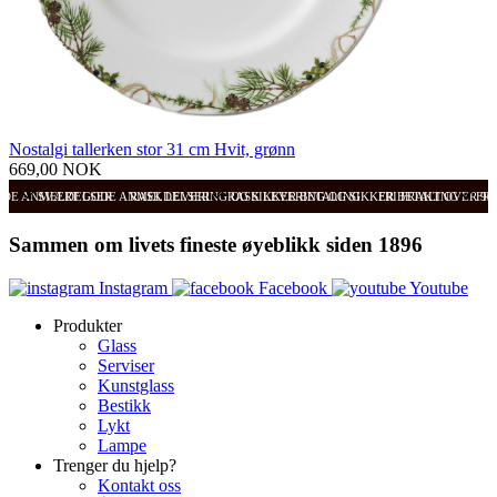
Nostalgi tallerken stor 31 cm Hvit, grønn
669,00 NOK
ODE ANMELDELSER
SVÆRT GODE ANMELDELSER
RASK LEVERING OG SIKKER BETALING
RASK LEVERING OG SIKKER BETALING
FRI FRAKT OVER 99
FRI
Sammen om livets fineste øyeblikk siden 1896
Instagram
Facebook
Youtube
Produkter
Glass
Serviser
Kunstglass
Bestikk
Lykt
Lampe
Trenger du hjelp?
Kontakt oss