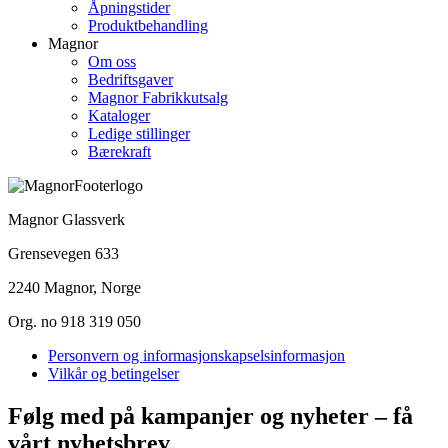
Åpningstider
Produktbehandling
Magnor
Om oss
Bedriftsgaver
Magnor Fabrikkutsalg
Kataloger
Ledige stillinger
Bærekraft
Magnor Glassverk
Grensevegen 633
2240 Magnor, Norge
Org. no 918 319 050
Personvern og informasjonskapselsinformasjon
Vilkår og betingelser
Følg med på kampanjer og nyheter – få
vårt nyhetsbrev