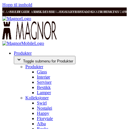
Hopp til innhold
ODE ANMELDELSER
SVÆRT GODE ANMELDELSER
RASK LEVERING OG SIKKER BETALING
RASK LEVERING OG SIKKER BETALING
FRI FRAKT OVER 99
FRI
Produkter
Toggle submenu for Produkter
Produkter
Glass
Interiør
Serviser
Bestikk
Lamper
Kolleksjoner
Swirl
Nostalgi
Happy
Florytale
Alba
Rocks