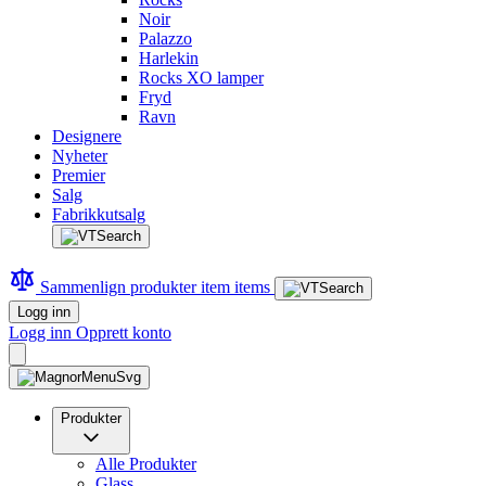
Noir
Palazzo
Harlekin
Rocks XO lamper
Fryd
Ravn
Designere
Nyheter
Premier
Salg
Fabrikkutsalg
Sammenlign produkter
item
items
Logg inn
Logg inn
Opprett konto
Produkter
Alle Produkter
Glass