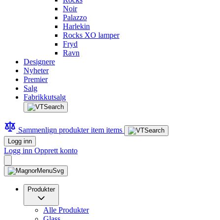
Noir
Palazzo
Harlekin
Rocks XO lamper
Fryd
Ravn
Designere
Nyheter
Premier
Salg
Fabrikkutsalg
Sammenlign produkter
item
items
Logg inn
Logg inn
Opprett konto
Produkter
Alle Produkter
Glass