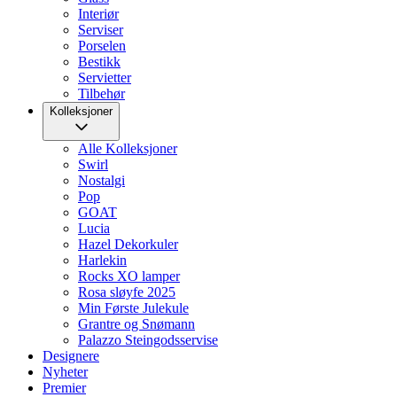
Interiør
Serviser
Porselen
Bestikk
Servietter
Tilbehør
Kolleksjoner
Alle Kolleksjoner
Swirl
Nostalgi
Pop
GOAT
Lucia
Hazel Dekorkuler
Harlekin
Rocks XO lamper
Rosa sløyfe 2025
Min Første Julekule
Grantre og Snømann
Palazzo Steingodsservise
Designere
Nyheter
Premier