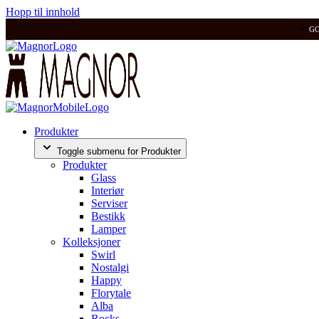
Hopp til innhold
G
Produkter
Toggle submenu for Produkter
Produkter
Glass
Interiør
Serviser
Bestikk
Lamper
Kolleksjoner
Swirl
Nostalgi
Happy
Florytale
Alba
Rocks