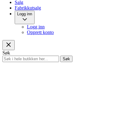
Salg
Fabrikkutsalg
Logg inn
Logg inn
Opprett konto
Søk
Søk