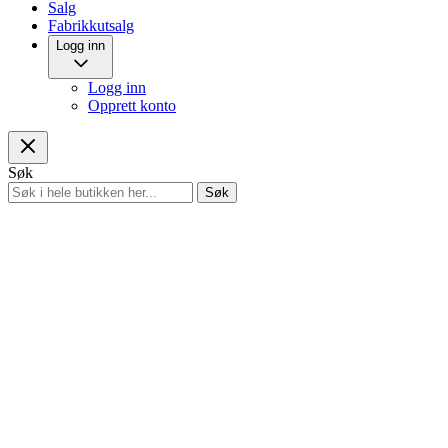
Salg
Fabrikkutsalg
Logg inn
Logg inn
Opprett konto
Søk
Søk