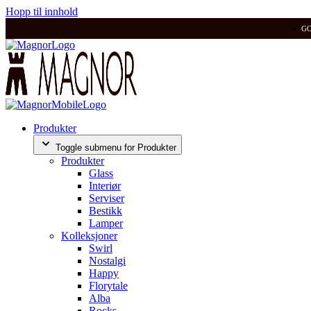
Hopp til innhold
G
Produkter
Toggle submenu for Produkter
Produkter
Glass
Interiør
Serviser
Bestikk
Lamper
Kolleksjoner
Swirl
Nostalgi
Happy
Florytale
Alba
Rocks