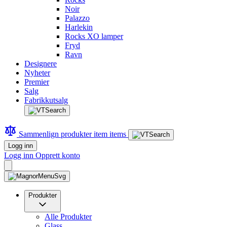
Noir
Palazzo
Harlekin
Rocks XO lamper
Fryd
Ravn
Designere
Nyheter
Premier
Salg
Fabrikkutsalg
Sammenlign produkter
item
items
Logg inn
Logg inn
Opprett konto
Produkter
Alle Produkter
Glass