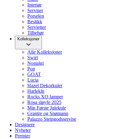
Interiør
Serviser
Porselen
Bestikk
Servietter
Tilbehør
Kolleksjoner
Alle Kolleksjoner
Swirl
Nostalgi
Pop
GOAT
Lucia
Hazel Dekorkuler
Harlekin
Rocks XO lamper
Rosa sløyfe 2025
Min Første Julekule
Grantre og Snømann
Palazzo Steingodsservise
Designere
Nyheter
Premier