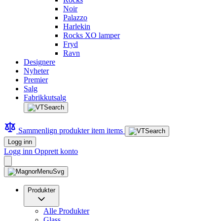
Noir
Palazzo
Harlekin
Rocks XO lamper
Fryd
Ravn
Designere
Nyheter
Premier
Salg
Fabrikkutsalg
Sammenlign produkter
item
items
Logg inn
Logg inn
Opprett konto
Produkter
Alle Produkter
Glass