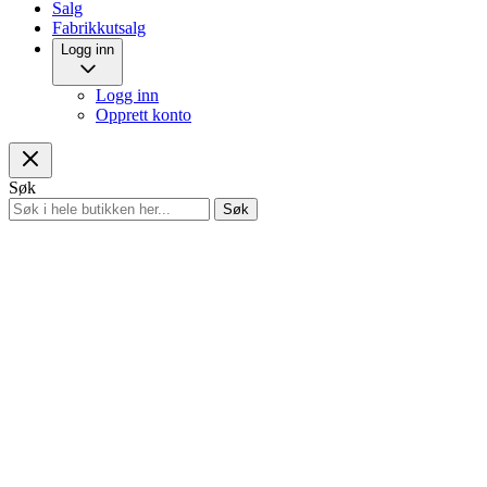
Salg
Fabrikkutsalg
Logg inn
Logg inn
Opprett konto
Søk
Søk