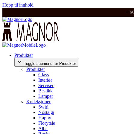
Hopp til innhold
G
Produkter
Toggle submenu for Produkter
Produkter
Glass
Interiør
Serviser
Bestikk
Lamper
Kolleksjoner
Swirl
Nostalgi
Happy
Florytale
Alba
Rocks