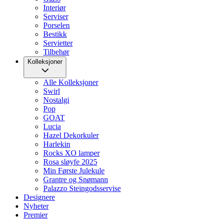
Interiør
Serviser
Porselen
Bestikk
Servietter
Tilbehør
Kolleksjoner
Alle Kolleksjoner
Swirl
Nostalgi
Pop
GOAT
Lucia
Hazel Dekorkuler
Harlekin
Rocks XO lamper
Rosa sløyfe 2025
Min Første Julekule
Grantre og Snømann
Palazzo Steingodsservise
Designere
Nyheter
Premier