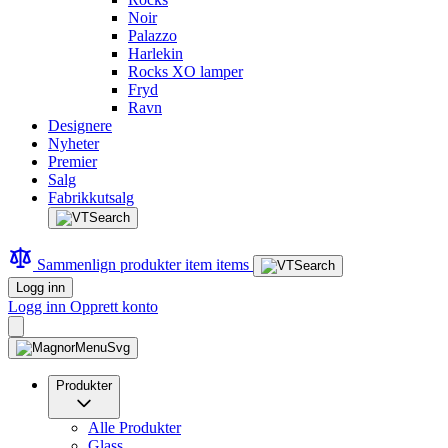
Noir
Palazzo
Harlekin
Rocks XO lamper
Fryd
Ravn
Designere
Nyheter
Premier
Salg
Fabrikkutsalg
Sammenlign produkter
item
items
Logg inn
Logg inn
Opprett konto
Produkter
Alle Produkter
Glass