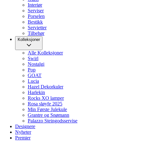
Interiør
Serviser
Porselen
Bestikk
Servietter
Tilbehør
Kolleksjoner
Alle Kolleksjoner
Swirl
Nostalgi
Pop
GOAT
Lucia
Hazel Dekorkuler
Harlekin
Rocks XO lamper
Rosa sløyfe 2025
Min Første Julekule
Grantre og Snømann
Palazzo Steingodsservise
Designere
Nyheter
Premier