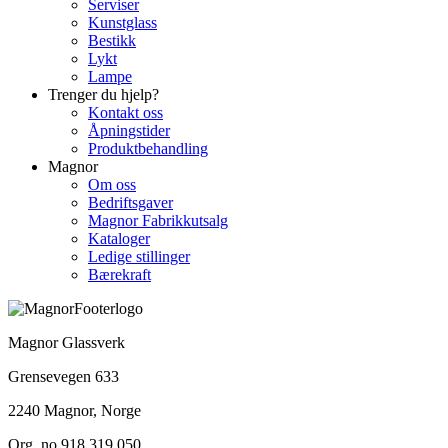
Serviser
Kunstglass
Bestikk
Lykt
Lampe
Trenger du hjelp?
Kontakt oss
Åpningstider
Produktbehandling
Magnor
Om oss
Bedriftsgaver
Magnor Fabrikkutsalg
Kataloger
Ledige stillinger
Bærekraft
Magnor Glassverk
Grensevegen 633
2240 Magnor, Norge
Org. no 918 319 050