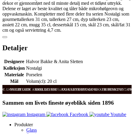
dekor er gjennomført ned til minste detalj med et tidløst uttrykk.
Delene er laget av beste kvalitet og tåler både mikrobølgeovn og
oppvaskmaskin. Kompletter med flere deler fra serien Nostalgi som
gourmettallerken 31 cm, tallerken 27 cm, dyp tallerken 23 cm,
assiett 22 cm, mugg 35 cl, dessertskål 15 cm, skål 23 cm, skål/fat 31
cm og også serviettring 4,7 cm.
Detaljer
Designere
Halvor Bakke & Anita Sletten
Kolleksjon
Nostalgi
Materiale
Porselen
Mål
Volum(cl): 20 cl
ODE ANMELDELSER
SVÆRT GODE ANMELDELSER
RASK LEVERING OG SIKKER BETALING
RASK LEVERING OG SIKKER BETALING
FRI FRAKT OVER 99
FRI
Sammen om livets fineste øyeblikk siden 1896
Instagram
Facebook
Youtube
Produkter
Glass