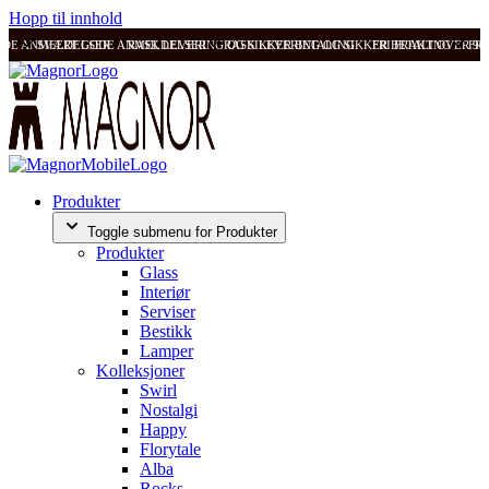
Hopp til innhold
ODE ANMELDELSER
SVÆRT GODE ANMELDELSER
RASK LEVERING OG SIKKER BETALING
RASK LEVERING OG SIKKER BETALING
FRI FRAKT OVER 99
FRI
Produkter
Toggle submenu for Produkter
Produkter
Glass
Interiør
Serviser
Bestikk
Lamper
Kolleksjoner
Swirl
Nostalgi
Happy
Florytale
Alba
Rocks