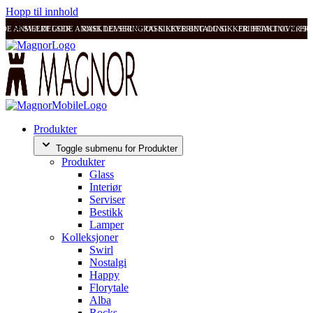
Hopp til innhold
ODE ANMELDELSER
SVÆRT GODE ANMELDELSER
RASK LEVERING OG SIKKER BETALING
RASK LEVERING OG SIKKER BETALING
FRI FRAKT OVER 99
FRI
Produkter
Toggle submenu for Produkter
Produkter
Glass
Interiør
Serviser
Bestikk
Lamper
Kolleksjoner
Swirl
Nostalgi
Happy
Florytale
Alba
Rocks