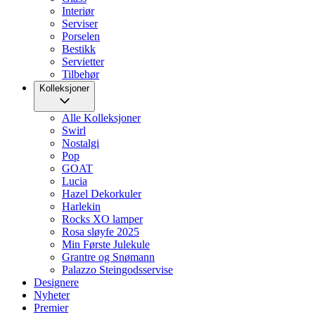
Interiør
Serviser
Porselen
Bestikk
Servietter
Tilbehør
Kolleksjoner
Alle Kolleksjoner
Swirl
Nostalgi
Pop
GOAT
Lucia
Hazel Dekorkuler
Harlekin
Rocks XO lamper
Rosa sløyfe 2025
Min Første Julekule
Grantre og Snømann
Palazzo Steingodsservise
Designere
Nyheter
Premier