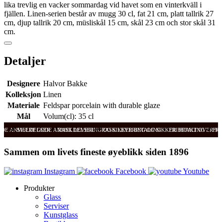
lika trevlig en vacker sommardag vid havet som en vinterkväll i
fjällen. Linen-serien består av mugg 30 cl, fat 21 cm, platt tallrik 27
cm, djup tallrik 20 cm, müsliskål 15 cm, skål 23 cm och stor skål 31
cm.
Detaljer
Designere
Halvor Bakke
Kolleksjon
Linen
Materiale
Feldspar porcelain with durable glaze
Mål
Volum(cl): 35 cl
ODE ANMELDELSER
SVÆRT GODE ANMELDELSER
RASK LEVERING OG SIKKER BETALING
RASK LEVERING OG SIKKER BETALING
FRI FRAKT OVER 99
FRI
Sammen om livets fineste øyeblikk siden 1896
Instagram
Facebook
Youtube
Produkter
Glass
Serviser
Kunstglass