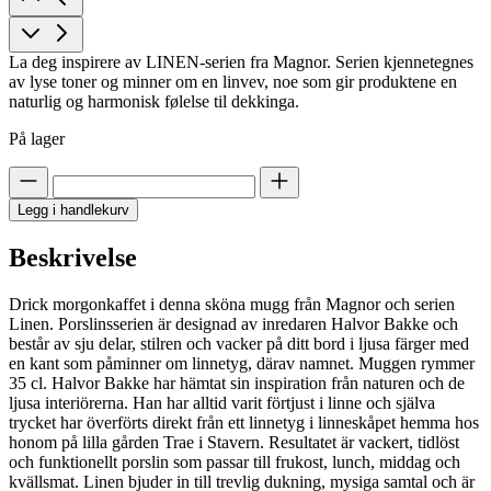
La deg inspirere av LINEN-serien fra Magnor. Serien kjennetegnes
av lyse toner og minner om en linvev, noe som gir produktene en
naturlig og harmonisk følelse til dekkinga.
På lager
Legg i handlekurv
Beskrivelse
Drick morgonkaffet i denna sköna mugg från Magnor och serien
Linen. Porslinsserien är designad av inredaren Halvor Bakke och
består av sju delar, stilren och vacker på ditt bord i ljusa färger med
en kant som påminner om linnetyg, därav namnet. Muggen rymmer
35 cl. Halvor Bakke har hämtat sin inspiration från naturen och de
ljusa interiörerna. Han har alltid varit förtjust i linne och själva
trycket har överförts direkt från ett linnetyg i linneskåpet hemma hos
honom på lilla gården Trae i Stavern. Resultatet är vackert, tidlöst
och funktionellt porslin som passar till frukost, lunch, middag och
kvällsmat. Linen bjuder in till trevlig dukning, mysiga samtal och är