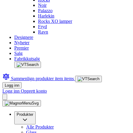
Noir
Palazzo
Harlekin
Rocks XO lamper
Fryd
Ravn
Designere
Nyheter
Premier
Salg
Fabrikkutsalg
Sammenlign produkter
item
items
Logg inn
Logg inn
Opprett konto
Produkter
Alle Produkter
Glass