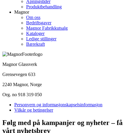
Åpningstider
Produktbehandling
Magnor
Om oss
Bedriftsgaver
Magnor Fabrikkutsalg
Kataloger
Ledige stillinger
Bærekraft
Magnor Glassverk
Grensevegen 633
2240 Magnor, Norge
Org. no 918 319 050
Personvern og informasjonskapselsinformasjon
Vilkår og betingelser
Følg med på kampanjer og nyheter – få
vårt nyhetsbrev