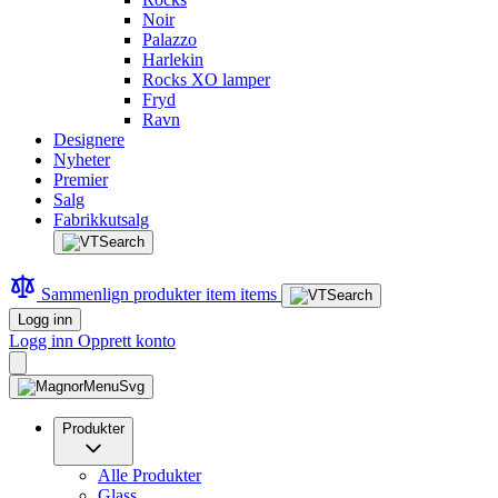
Noir
Palazzo
Harlekin
Rocks XO lamper
Fryd
Ravn
Designere
Nyheter
Premier
Salg
Fabrikkutsalg
Sammenlign produkter
item
items
Logg inn
Logg inn
Opprett konto
Produkter
Alle Produkter
Glass