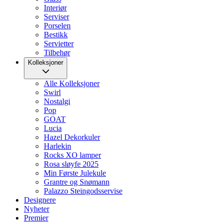
Interiør
Serviser
Porselen
Bestikk
Servietter
Tilbehør
Kolleksjoner
Alle Kolleksjoner
Swirl
Nostalgi
Pop
GOAT
Lucia
Hazel Dekorkuler
Harlekin
Rocks XO lamper
Rosa sløyfe 2025
Min Første Julekule
Grantre og Snømann
Palazzo Steingodsservise
Designere
Nyheter
Premier