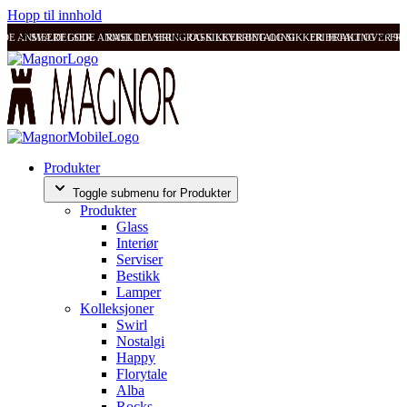
Hopp til innhold
ODE ANMELDELSER
SVÆRT GODE ANMELDELSER
RASK LEVERING OG SIKKER BETALING
RASK LEVERING OG SIKKER BETALING
FRI FRAKT OVER 99
FRI
Produkter
Toggle submenu for Produkter
Produkter
Glass
Interiør
Serviser
Bestikk
Lamper
Kolleksjoner
Swirl
Nostalgi
Happy
Florytale
Alba
Rocks