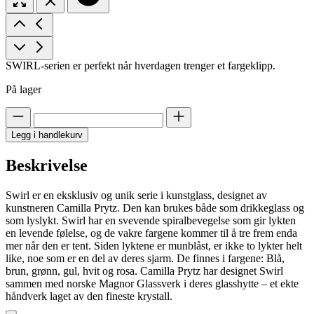
SWIRL-serien er perfekt når hverdagen trenger et fargeklipp.
På lager
Legg i handlekurv
Beskrivelse
Swirl er en eksklusiv og unik serie i kunstglass, designet av
kunstneren Camilla Prytz. Den kan brukes både som drikkeglass og
som lyslykt. Swirl har en svevende spiralbevegelse som gir lykten
en levende følelse, og de vakre fargene kommer til å tre frem enda
mer når den er tent. Siden lyktene er munblåst, er ikke to lykter helt
like, noe som er en del av deres sjarm. De finnes i fargene: Blå,
brun, grønn, gul, hvit og rosa. Camilla Prytz har designet Swirl
sammen med norske Magnor Glassverk i deres glasshytte – et ekte
håndverk laget av den fineste krystall.