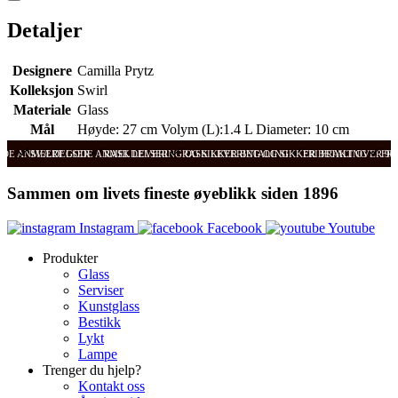
Detaljer
Designere
Camilla Prytz
Kolleksjon
Swirl
Materiale
Glass
Mål
Høyde: 27 cm Volym (L):1.4 L Diameter: 10 cm
ODE ANMELDELSER
SVÆRT GODE ANMELDELSER
RASK LEVERING OG SIKKER BETALING
RASK LEVERING OG SIKKER BETALING
FRI FRAKT OVER 99
FRI
Sammen om livets fineste øyeblikk siden 1896
Instagram
Facebook
Youtube
Produkter
Glass
Serviser
Kunstglass
Bestikk
Lykt
Lampe
Trenger du hjelp?
Kontakt oss