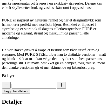
merkevaresignatur og leveres i en eksklusiv gaveeske. Delene kan
enkelt skylles etter bruk og vaskes skånsomt i oppvaskmaskin.
PURE er inspirert av naturens renhet og har et designuttrykk som
harmonerer perfekt med nordiske hjem. Bestikket er tilpasset i
størrelse og er stort nok til dagens tallerkenstørrelser. PURE er
moderne og elegant, stramt og maskulint og passer til alle
anledninger.
Halvor Bakke ønsket å skape et bestikk som både utstråler ro og
eleganse. Med PURE STEEL tilbyr han to distinkte versjoner – matt
og blank – slik at man kan velge det uttrykket som best passer ens
personlige stil. Det matte bestikket gir en dempet, rolig følelse, mens
den blanke versjonen gir et mer skinnende og luksuriøst preg.
På lager
Legg i handlekurv
Detaljer