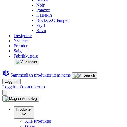
Noir
Palazzo
Harlekin
Rocks XO lamper
Fryd
Ravn
Designere
Nyheter
Premier
Salg
Fabrikkutsalg
Sammenlign produkter
item
items
Logg inn
Logg inn
Opprett konto
Produkter
Alle Produkter
Glass