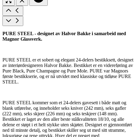
PURE STEEL - designet av Halvor Bakke i samarbeid med
Magnor Glassverk.
PURE STEEL er et sobert og elegant 24-delers bestikksett, designet
av interiørdesigneren Halvor Bakke. Bestikket er en videreføring av
Pure Black, Pure Champagne og Pure Mole. PURE var Magnors
første bestikkserie, og er nå utvidet med klassiske og tidløse PURE
STEEL.
PURE STEEL kommer som et 24-delers gavesett i både matt og
blank utførelse, og inneholder seks kniver (242 mm), seks gafler
(222 mm), seks skjeer (226 mm) og seks teskjeer (148 mm).
Bestikket er laget av den aller beste stålkvaliteten 18/10, og alle
delene er støpt i et helt stykke uten skjøter. Designet er gjennomført
ned til minste detalj, og bestikket skiller seg ut med sitt stramme,
luksuriøse og rene uttrykk. Hver del er preget med