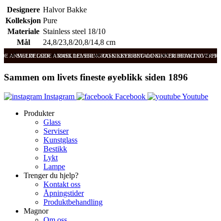
Designere
Halvor Bakke
Kolleksjon
Pure
Materiale
Stainless steel 18/10
Mål
24,8/23,8/20,8/14,8 cm
ODE ANMELDELSER
SVÆRT GODE ANMELDELSER
RASK LEVERING OG SIKKER BETALING
RASK LEVERING OG SIKKER BETALING
FRI FRAKT OVER 99
FRI
Sammen om livets fineste øyeblikk siden 1896
Instagram
Facebook
Youtube
Produkter
Glass
Serviser
Kunstglass
Bestikk
Lykt
Lampe
Trenger du hjelp?
Kontakt oss
Åpningstider
Produktbehandling
Magnor
Om oss