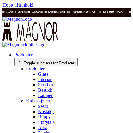
Hopp til innhold
ODE ANMELDELSER
SVÆRT GODE ANMELDELSER
RASK LEVERING OG SIKKER BETALING
RASK LEVERING OG SIKKER BETALING
FRI FRAKT OVER 99
FRI
Produkter
Toggle submenu for Produkter
Produkter
Glass
Interiør
Serviser
Bestikk
Lamper
Kolleksjoner
Swirl
Nostalgi
Happy
Florytale
Alba
Rocks