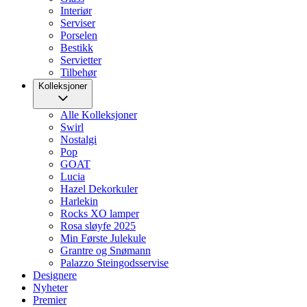
Interiør
Serviser
Porselen
Bestikk
Servietter
Tilbehør
Kolleksjoner
Alle Kolleksjoner
Swirl
Nostalgi
Pop
GOAT
Lucia
Hazel Dekorkuler
Harlekin
Rocks XO lamper
Rosa sløyfe 2025
Min Første Julekule
Grantre og Snømann
Palazzo Steingodsservise
Designere
Nyheter
Premier