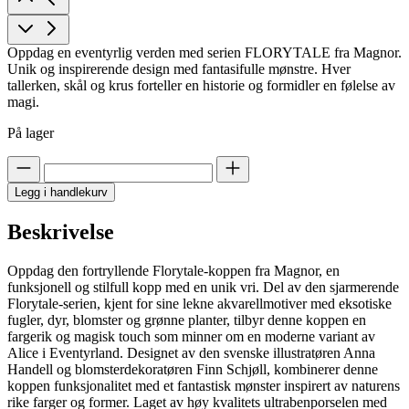
Oppdag en eventyrlig verden med serien FLORYTALE fra Magnor.
Unik og inspirerende design med fantasifulle mønstre. Hver
tallerken, skål og krus forteller en historie og formidler en følelse av
magi.
På lager
Legg i handlekurv
Beskrivelse
Oppdag den fortryllende Florytale-koppen fra Magnor, en
funksjonell og stilfull kopp med en unik vri. Del av den sjarmerende
Florytale-serien, kjent for sine lekne akvarellmotiver med eksotiske
fugler, dyr, blomster og grønne planter, tilbyr denne koppen en
fargerik og magisk touch som minner om en moderne variant av
Alice i Eventyrland. Designet av den svenske illustratøren Anna
Handell og blomsterdekoratøren Finn Schjøll, kombinerer denne
koppen funksjonalitet med et fantastisk mønster inspirert av naturens
rike farger og former. Laget av høy kvalitets ultrabenporselen med