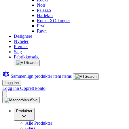
Noir
Palazzo
Harlekin
Rocks XO lamper
Fryd
Ravn
Designere
Nyheter
Premier
Salg
Fabrikkutsalg
Sammenlign produkter
item
items
Logg inn
Logg inn
Opprett konto
Produkter
Alle Produkter
Glass