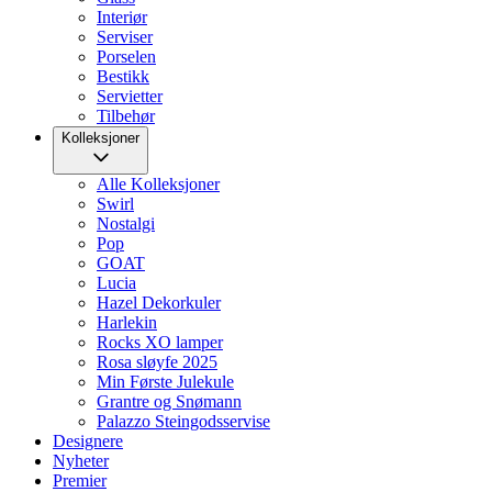
Interiør
Serviser
Porselen
Bestikk
Servietter
Tilbehør
Kolleksjoner
Alle Kolleksjoner
Swirl
Nostalgi
Pop
GOAT
Lucia
Hazel Dekorkuler
Harlekin
Rocks XO lamper
Rosa sløyfe 2025
Min Første Julekule
Grantre og Snømann
Palazzo Steingodsservise
Designere
Nyheter
Premier