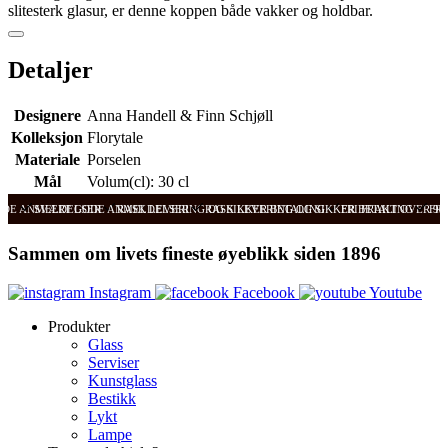
slitesterk glasur, er denne koppen både vakker og holdbar.
Detaljer
Designere
Anna Handell & Finn Schjøll
Kolleksjon
Florytale
Materiale
Porselen
Mål
Volum(cl): 30 cl
ODE ANMELDELSER
SVÆRT GODE ANMELDELSER
RASK LEVERING OG SIKKER BETALING
RASK LEVERING OG SIKKER BETALING
FRI FRAKT OVER 99
FRI
Sammen om livets fineste øyeblikk siden 1896
Instagram
Facebook
Youtube
Produkter
Glass
Serviser
Kunstglass
Bestikk
Lykt
Lampe