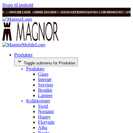
Hopp til innhold
ODE ANMELDELSER
SVÆRT GODE ANMELDELSER
RASK LEVERING OG SIKKER BETALING
RASK LEVERING OG SIKKER BETALING
FRI FRAKT OVER 99
FRI
Produkter
Toggle submenu for Produkter
Produkter
Glass
Interiør
Serviser
Bestikk
Lamper
Kolleksjoner
Swirl
Nostalgi
Happy
Florytale
Alba
Rocks