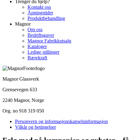
Trenger du hjelp?
Kontakt oss
Åpningstider
Produktbehandling
Magnor
Om oss
Bedriftsgaver
Magnor Fabrikkutsalg
Kataloger
Ledige stillinger
Bærekraft
Magnor Glassverk
Grensevegen 633
2240 Magnor, Norge
Org. no 918 319 050
Personvern og informasjonskapselsinformasjon
Vilkår og betingelser