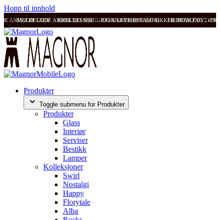
Hopp til innhold
ODE ANMELDELSER
SVÆRT GODE ANMELDELSER
RASK LEVERING OG SIKKER BETALING
RASK LEVERING OG SIKKER BETALING
FRI FRAKT OVER 99
FRI
Produkter
Toggle submenu for Produkter
Produkter
Glass
Interiør
Serviser
Bestikk
Lamper
Kolleksjoner
Swirl
Nostalgi
Happy
Florytale
Alba
Rocks