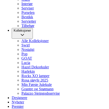
Interiør
Serviser
Porselen
Bestikk
Servietter
Tilbehør
Kolleksjoner
Alle Kolleksjoner
Swirl
Nostalgi
Pop
GOAT
Lucia
Hazel Dekorkuler
Harlekin
Rocks XO lamper
Rosa sløyfe 2025
Min Første Julekule
Grantre og Snømann
Palazzo Steingodsservise
Designere
Nyheter
Premier