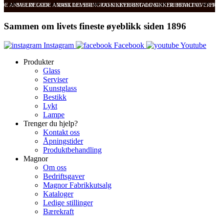
ODE ANMELDELSER
SVÆRT GODE ANMELDELSER
RASK LEVERING OG SIKKER BETALING
RASK LEVERING OG SIKKER BETALING
FRI FRAKT OVER 99
FRI
Sammen om livets fineste øyeblikk siden 1896
Instagram
Facebook
Youtube
Produkter
Glass
Serviser
Kunstglass
Bestikk
Lykt
Lampe
Trenger du hjelp?
Kontakt oss
Åpningstider
Produktbehandling
Magnor
Om oss
Bedriftsgaver
Magnor Fabrikkutsalg
Kataloger
Ledige stillinger
Bærekraft