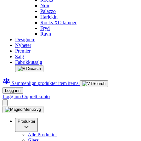
Noir
Palazzo
Harlekin
Rocks XO lamper
Fryd
Ravn
Designere
Nyheter
Premier
Salg
Fabrikkutsalg
Sammenlign produkter
item
items
Logg inn
Logg inn
Opprett konto
Produkter
Alle Produkter
Glass