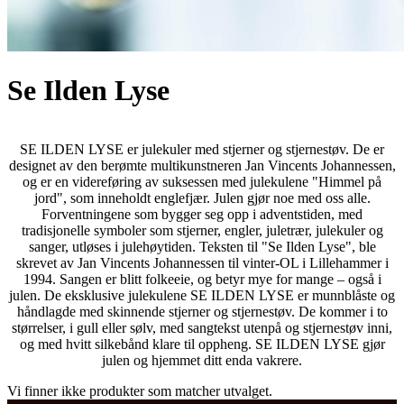
Se Ilden Lyse
SE ILDEN LYSE er julekuler med stjerner og stjernestøv. De er
designet av den berømte multikunstneren Jan Vincents Johannessen,
og er en videreføring av suksessen med julekulene "Himmel på
jord", som inneholdt englefjær. Julen gjør noe med oss alle.
Forventningene som bygger seg opp i adventstiden, med
tradisjonelle symboler som stjerner, engler, juletrær, julekuler og
sanger, utløses i julehøytiden. Teksten til "Se Ilden Lyse", ble
skrevet av Jan Vincents Johannessen til vinter-OL i Lillehammer i
1994. Sangen er blitt folkeeie, og betyr mye for mange – også i
julen. De eksklusive julekulene SE ILDEN LYSE er munnblåste og
håndlagde med skinnende stjerner og stjernestøv. De kommer i to
størrelser, i gull eller sølv, med sangtekst utenpå og stjernestøv inni,
og med hvitt silkebånd klare til oppheng. SE ILDEN LYSE gjør
julen og hjemmet ditt enda vakrere.
Vi finner ikke produkter som matcher utvalget.