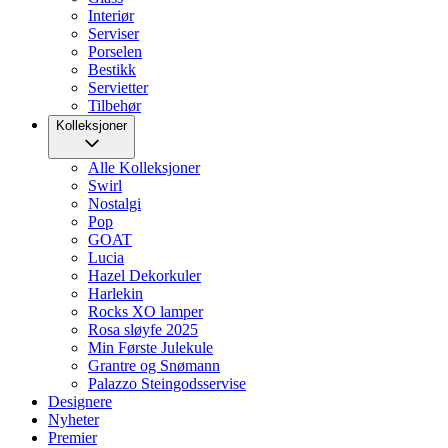
Interiør
Serviser
Porselen
Bestikk
Servietter
Tilbehør
Kolleksjoner
Alle Kolleksjoner
Swirl
Nostalgi
Pop
GOAT
Lucia
Hazel Dekorkuler
Harlekin
Rocks XO lamper
Rosa sløyfe 2025
Min Første Julekule
Grantre og Snømann
Palazzo Steingodsservise
Designere
Nyheter
Premier