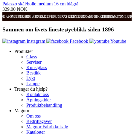
Palazzo skål/bolle medium 16 cm blågrå
329,00 NOK
ODE ANMELDELSER
SVÆRT GODE ANMELDELSER
RASK LEVERING OG SIKKER BETALING
RASK LEVERING OG SIKKER BETALING
FRI FRAKT OVER 99
FRI
Sammen om livets fineste øyeblikk siden 1896
Instagram
Facebook
Youtube
Produkter
Glass
Serviser
Kunstglass
Bestikk
Lykt
Lampe
Trenger du hjelp?
Kontakt oss
Åpningstider
Produktbehandling
Magnor
Om oss
Bedriftsgaver
Magnor Fabrikkutsalg
Kataloger