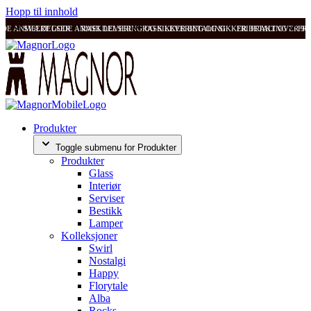
Hopp til innhold
ODE ANMELDELSER
SVÆRT GODE ANMELDELSER
RASK LEVERING OG SIKKER BETALING
RASK LEVERING OG SIKKER BETALING
FRI FRAKT OVER 99
FRI
Produkter
Toggle submenu for Produkter
Produkter
Glass
Interiør
Serviser
Bestikk
Lamper
Kolleksjoner
Swirl
Nostalgi
Happy
Florytale
Alba
Rocks