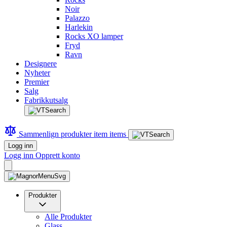
Noir
Palazzo
Harlekin
Rocks XO lamper
Fryd
Ravn
Designere
Nyheter
Premier
Salg
Fabrikkutsalg
Sammenlign produkter
item
items
Logg inn
Logg inn
Opprett konto
Produkter
Alle Produkter
Glass