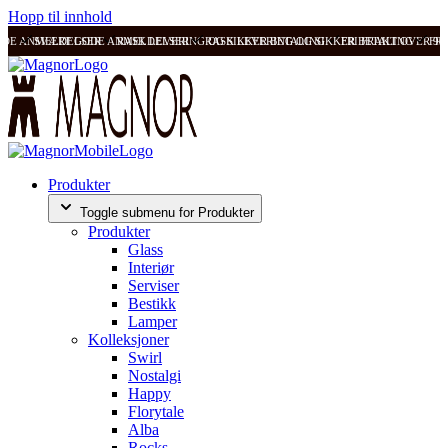
Hopp til innhold
ODE ANMELDELSER
SVÆRT GODE ANMELDELSER
RASK LEVERING OG SIKKER BETALING
RASK LEVERING OG SIKKER BETALING
FRI FRAKT OVER 99
FRI
Produkter
Toggle submenu for Produkter
Produkter
Glass
Interiør
Serviser
Bestikk
Lamper
Kolleksjoner
Swirl
Nostalgi
Happy
Florytale
Alba
Rocks