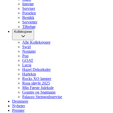
Interiør
Serviser
Porselen
Bestikk
Servietter
Tilbehør
Kolleksjoner
Alle Kolleksjoner
Swirl
Nostalgi
Pop
GOAT
Lucia
Hazel Dekorkuler
Harlekin
Rocks XO lamper
Rosa sløyfe 2025
Min Første Julekule
Grantre og Snømann
Palazzo Steingodsservise
Designere
Nyheter
Premier