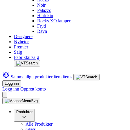
Noir
Palazzo
Harlekin
Rocks XO lamper
Fryd
Ravn
Designere
Nyheter
Premier
Salg
Fabrikkutsalg
Sammenlign produkter
item
items
Logg inn
Logg inn
Opprett konto
Produkter
Alle Produkter
Glass