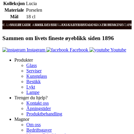
Kolleksjon
Lucia
Materiale
Porselen
Mål
18 cl
ODE ANMELDELSER
SVÆRT GODE ANMELDELSER
RASK LEVERING OG SIKKER BETALING
RASK LEVERING OG SIKKER BETALING
FRI FRAKT OVER 99
FRI
Sammen om livets fineste øyeblikk siden 1896
Instagram
Facebook
Youtube
Produkter
Glass
Serviser
Kunstglass
Bestikk
Lykt
Lampe
Trenger du hjelp?
Kontakt oss
Åpningstider
Produktbehandling
Magnor
Om oss
Bedriftsgaver