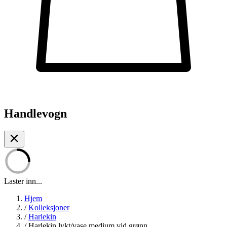
Handlevogn
Laster inn...
Hjem
/
Kolleksjoner
/
Harlekin
/
Harlekin lykt/vase medium vid grønn