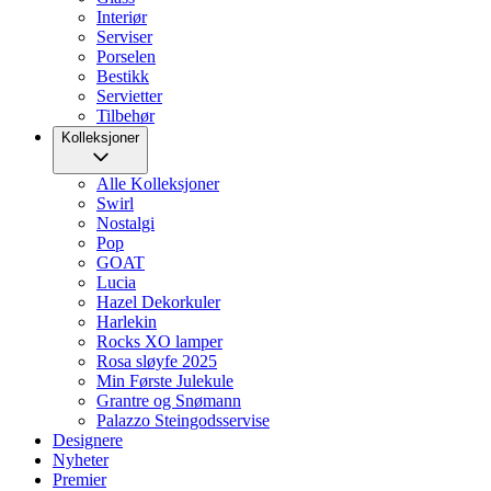
Interiør
Serviser
Porselen
Bestikk
Servietter
Tilbehør
Kolleksjoner
Alle Kolleksjoner
Swirl
Nostalgi
Pop
GOAT
Lucia
Hazel Dekorkuler
Harlekin
Rocks XO lamper
Rosa sløyfe 2025
Min Første Julekule
Grantre og Snømann
Palazzo Steingodsservise
Designere
Nyheter
Premier