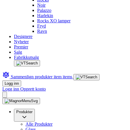
Noir
Palazzo
Harlekin
Rocks XO lamper
Fryd
Ravn
Designere
Nyheter
Premier
Salg
Fabrikkutsalg
Sammenlign produkter
item
items
Logg inn
Logg inn
Opprett konto
Produkter
Alle Produkter
Glass