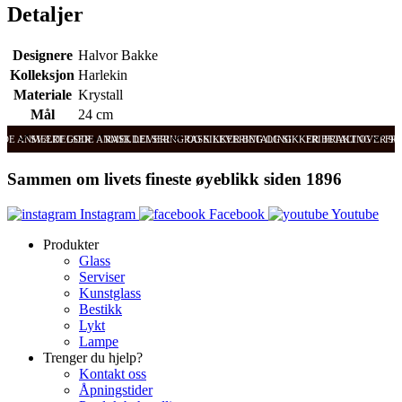
Detaljer
Designere
Halvor Bakke
Kolleksjon
Harlekin
Materiale
Krystall
Mål
24 cm
ODE ANMELDELSER
SVÆRT GODE ANMELDELSER
RASK LEVERING OG SIKKER BETALING
RASK LEVERING OG SIKKER BETALING
FRI FRAKT OVER 99
FRI
Sammen om livets fineste øyeblikk siden 1896
Instagram
Facebook
Youtube
Produkter
Glass
Serviser
Kunstglass
Bestikk
Lykt
Lampe
Trenger du hjelp?
Kontakt oss
Åpningstider