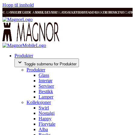
Hopp til innhold
ODE ANMELDELSER
SVÆRT GODE ANMELDELSER
RASK LEVERING OG SIKKER BETALING
RASK LEVERING OG SIKKER BETALING
FRI FRAKT OVER 99
FRI
Produkter
Toggle submenu for Produkter
Produkter
Glass
Interiør
Serviser
Bestikk
Lamper
Kolleksjoner
Swirl
Nostalgi
Happy
Florytale
Alba
Rocks