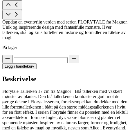
Oppdag en eventyrlig verden med serien FLORYTALE fra Magnor.
Unik og inspirerende design med fantasifulle mønstre. Hver
tallerken, skål og krus forteller en historie og formidler en følelse av
magi.
På lager
Legg i handlekurv
Beskrivelse
Florytale Tallerken 17 cm fra Magnor - Blå tallerken med vakkert
mønster av planter. Den blå tallerkenen kontrasterer godt mot de
øvrige delene i Florytale-serien, for eksempel kan du dekke med den
lille forretttallerkenen i blått på den større middagstallerkenen i hvitt
for en flott effekt. I serien Florytale finner du porselen med en lekfull
akvarelldekor i form av fugler, dyr, vakre blomster og planter i et
spennende mønster. Inspirert av naturens farger, former og frodighet,
med en følelse av magi og mystikk, nesten som Alice i Eventyrland.