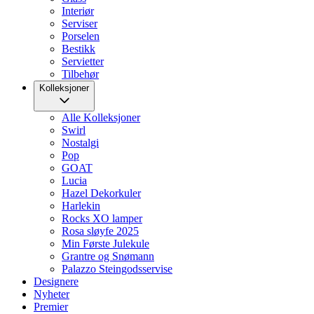
Interiør
Serviser
Porselen
Bestikk
Servietter
Tilbehør
Kolleksjoner
Alle Kolleksjoner
Swirl
Nostalgi
Pop
GOAT
Lucia
Hazel Dekorkuler
Harlekin
Rocks XO lamper
Rosa sløyfe 2025
Min Første Julekule
Grantre og Snømann
Palazzo Steingodsservise
Designere
Nyheter
Premier