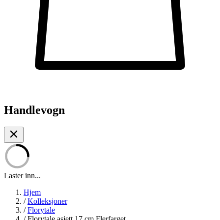
Handlevogn
Laster inn...
Hjem
/
Kolleksjoner
/
Florytale
/
Florytale asjett 17 cm Flerfarget