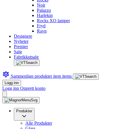
Noir
Palazzo
Harlekin
Rocks XO lamper
Fryd
Ravn
Designere
Nyheter
Premier
Salg
Fabrikkutsalg
Sammenlign produkter
item
items
Logg inn
Logg inn
Opprett konto
Produkter
Alle Produkter
Glass