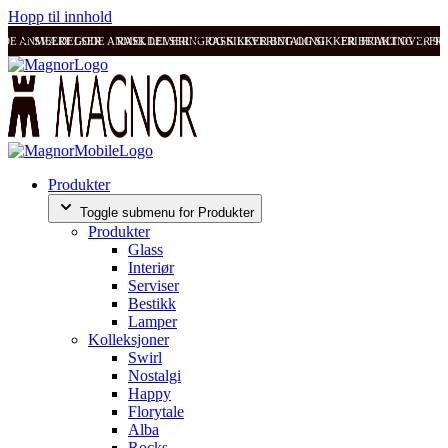
Hopp til innhold
ODE ANMELDELSER
SVÆRT GODE ANMELDELSER
RASK LEVERING OG SIKKER BETALING
RASK LEVERING OG SIKKER BETALING
FRI FRAKT OVER 99
FRI
Produkter
Toggle submenu for Produkter
Produkter
Glass
Interiør
Serviser
Bestikk
Lamper
Kolleksjoner
Swirl
Nostalgi
Happy
Florytale
Alba
Rocks