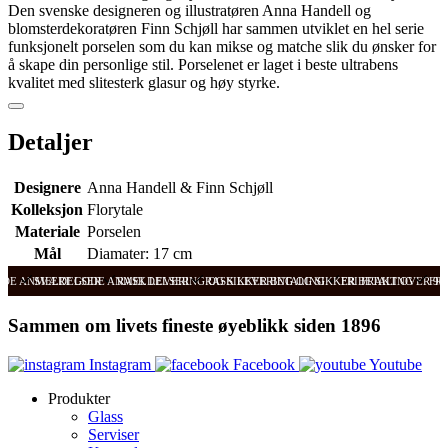
Den svenske designeren og illustratøren Anna Handell og
blomsterdekoratøren Finn Schjøll har sammen utviklet en hel serie
funksjonelt porselen som du kan mikse og matche slik du ønsker for
å skape din personlige stil. Porselenet er laget i beste ultrabens
kvalitet med slitesterk glasur og høy styrke.
Detaljer
Designere
Anna Handell & Finn Schjøll
Kolleksjon
Florytale
Materiale
Porselen
Mål
Diamater: 17 cm
ODE ANMELDELSER
SVÆRT GODE ANMELDELSER
RASK LEVERING OG SIKKER BETALING
RASK LEVERING OG SIKKER BETALING
FRI FRAKT OVER 99
FRI
Sammen om livets fineste øyeblikk siden 1896
Instagram
Facebook
Youtube
Produkter
Glass
Serviser