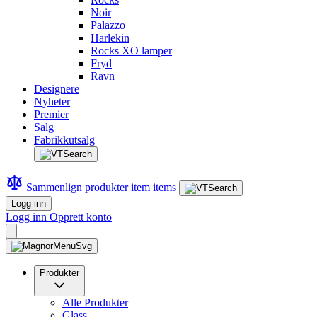
Noir
Palazzo
Harlekin
Rocks XO lamper
Fryd
Ravn
Designere
Nyheter
Premier
Salg
Fabrikkutsalg
Sammenlign produkter
item
items
Logg inn
Logg inn
Opprett konto
Produkter
Alle Produkter
Glass