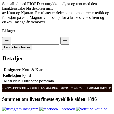
Som alltid med FJORD er uttrykket tidløst og rent med den
karakteristiske blå dekoren malt
av Knut og Kjartan. Resultatet er deler som kombinerer estetikk og
funksjon på ekte Magnor-vis – skapt for å brukes, vises frem og
elskes i mange år fremover.
På lager
Legg i handlekurv
Detaljer
Designere
Knut & Kjartan
Kolleksjon
Fjord
Materiale
Ultrabone porcelain
ODE ANMELDELSER
SVÆRT GODE ANMELDELSER
RASK LEVERING OG SIKKER BETALING
RASK LEVERING OG SIKKER BETALING
FRI FRAKT OVER 99
FRI
Sammen om livets fineste øyeblikk siden 1896
Instagram
Facebook
Youtube