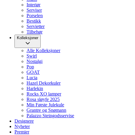
Interiør
Serviser
Porselen
Bestikk
Servietter
Tilbehør
Kolleksjoner
Alle Kolleksjoner
Swirl
Nostalgi
Pop
GOAT
Lucia
Hazel Dekorkuler
Harlekin
Rocks XO lamper
Rosa sløyfe 2025
Min Første Julekule
Grantre og Snømann
Palazzo Steingodsservise
Designere
Nyheter
Premier