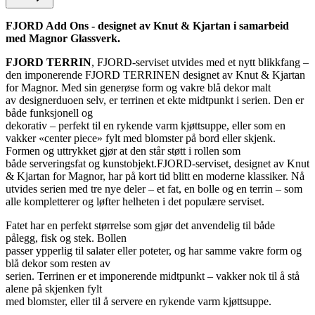
FJORD Add Ons - designet av Knut & Kjartan i samarbeid
med Magnor Glassverk.
FJORD TERRIN
, FJORD-serviset utvides med et nytt blikkfang –
den imponerende FJORD TERRINEN designet av Knut & Kjartan
for Magnor. Med sin generøse form og vakre blå dekor malt
av designerduoen selv, er terrinen et ekte midtpunkt i serien. Den er
både funksjonell og
dekorativ – perfekt til en rykende varm kjøttsuppe, eller som en
vakker «center piece» fylt med blomster på bord eller skjenk.
Formen og uttrykket gjør at den står støtt i rollen som
både serveringsfat og kunstobjekt.FJORD-serviset, designet av Knut
& Kjartan for Magnor, har på kort tid blitt en moderne klassiker. Nå
utvides serien med tre nye deler – et fat, en bolle og en terrin – som
alle kompletterer og løfter helheten i det populære serviset.
Fatet har en perfekt størrelse som gjør det anvendelig til både
pålegg, fisk og stek. Bollen
passer ypperlig til salater eller poteter, og har samme vakre form og
blå dekor som resten av
serien. Terrinen er et imponerende midtpunkt – vakker nok til å stå
alene på skjenken fylt
med blomster, eller til å servere en rykende varm kjøttsuppe.