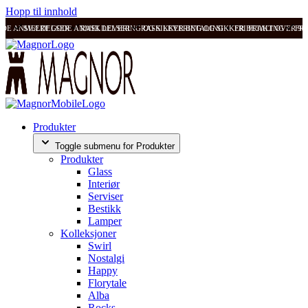
Hopp til innhold
ODE ANMELDELSER
SVÆRT GODE ANMELDELSER
RASK LEVERING OG SIKKER BETALING
RASK LEVERING OG SIKKER BETALING
FRI FRAKT OVER 99
FRI
Produkter
Toggle submenu for Produkter
Produkter
Glass
Interiør
Serviser
Bestikk
Lamper
Kolleksjoner
Swirl
Nostalgi
Happy
Florytale
Alba
Rocks