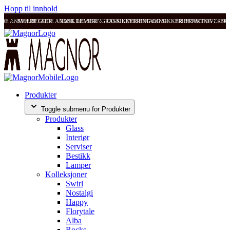
Hopp til innhold
ODE ANMELDELSER
SVÆRT GODE ANMELDELSER
RASK LEVERING OG SIKKER BETALING
RASK LEVERING OG SIKKER BETALING
FRI FRAKT OVER 99
FRI
Produkter
Toggle submenu for Produkter
Produkter
Glass
Interiør
Serviser
Bestikk
Lamper
Kolleksjoner
Swirl
Nostalgi
Happy
Florytale
Alba
Rocks