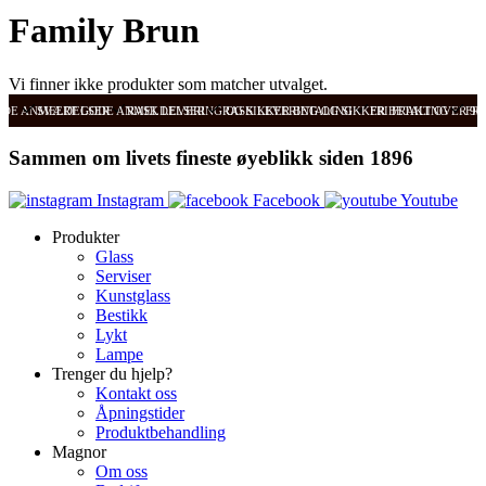
Family Brun
Vi finner ikke produkter som matcher utvalget.
ODE ANMELDELSER
SVÆRT GODE ANMELDELSER
RASK LEVERING OG SIKKER BETALING
RASK LEVERING OG SIKKER BETALING
FRI FRAKT OVER 99
FRI
Sammen om livets fineste øyeblikk siden 1896
Instagram
Facebook
Youtube
Produkter
Glass
Serviser
Kunstglass
Bestikk
Lykt
Lampe
Trenger du hjelp?
Kontakt oss
Åpningstider
Produktbehandling
Magnor
Om oss