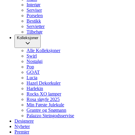
Interiør
Serviser
Porselen
Bestikk
Servietter
Tilbehør
Kolleksjoner
Alle Kolleksjoner
Swirl
Nostalgi
Pop
GOAT
Lucia
Hazel Dekorkuler
Harlekin
Rocks XO lamper
Rosa sløyfe 2025
Min Første Julekule
Grantre og Snømann
Palazzo Steingodsservise
Designere
Nyheter
Premier