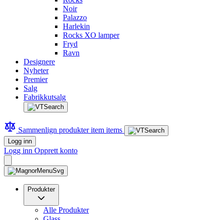
Noir
Palazzo
Harlekin
Rocks XO lamper
Fryd
Ravn
Designere
Nyheter
Premier
Salg
Fabrikkutsalg
Sammenlign produkter
item
items
Logg inn
Logg inn
Opprett konto
Produkter
Alle Produkter
Glass