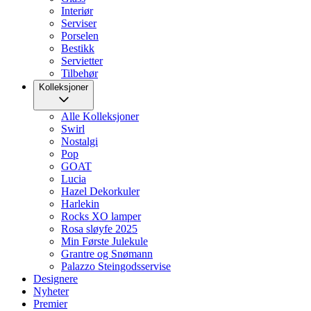
Interiør
Serviser
Porselen
Bestikk
Servietter
Tilbehør
Kolleksjoner
Alle Kolleksjoner
Swirl
Nostalgi
Pop
GOAT
Lucia
Hazel Dekorkuler
Harlekin
Rocks XO lamper
Rosa sløyfe 2025
Min Første Julekule
Grantre og Snømann
Palazzo Steingodsservise
Designere
Nyheter
Premier