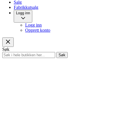
Salg
Fabrikkutsalg
Logg inn
Logg inn
Opprett konto
Søk
Søk