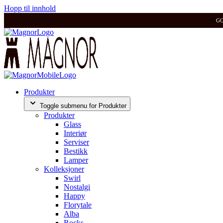
Hopp til innhold
G
Produkter
Toggle submenu for Produkter
Produkter
Glass
Interiør
Serviser
Bestikk
Lamper
Kolleksjoner
Swirl
Nostalgi
Happy
Florytale
Alba
Rocks