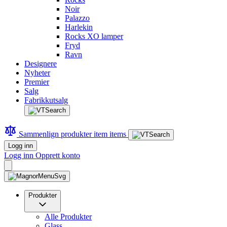
Noir
Palazzo
Harlekin
Rocks XO lamper
Fryd
Ravn
Designere
Nyheter
Premier
Salg
Fabrikkutsalg
Sammenlign produkter
item
items
Logg inn
Logg inn
Opprett konto
Produkter
Alle Produkter
Glass