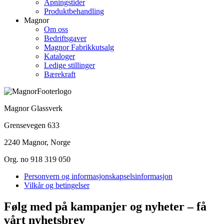
Åpningstider
Produktbehandling
Magnor
Om oss
Bedriftsgaver
Magnor Fabrikkutsalg
Kataloger
Ledige stillinger
Bærekraft
Magnor Glassverk
Grensevegen 633
2240 Magnor, Norge
Org. no 918 319 050
Personvern og informasjonskapselsinformasjon
Vilkår og betingelser
Følg med på kampanjer og nyheter – få
vårt nyhetsbrev