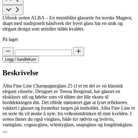
Utforsk serien ALBA – En munnblåst glasserie fra norske Magnor,
skapt med tradisjonelt håndverk der hvert glass har en unik og
elegant design som utstråler tidløs kvalitet.
På lager
Legg i handlekurv
Beskrivelse
Alba Fine Line Champagneglass 25 cl er en del av en klassisk
elegant vinserie. Designet av Teresa Bergerud, har glasset en
eksklusiv stil og følelse som vil tilføre det lille ekstra til
borddekkingen din. Det riflede mønsteret gjør at lyset reflekteres
vakkert i glasset og forsterker fargen på innholdet. Alba Fine Line er
en serie du vil ønske å nyte, fra velkomstdrinken til siste kvelden. I
serien finner du også vinglass, både for rødvin og hvitvin,
vannglass, cognacglass, whiskyglass, snapsglass og longdrinkglass.