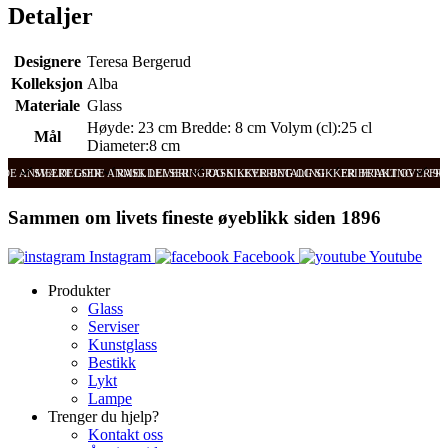
Detaljer
Designere
Teresa Bergerud
Kolleksjon
Alba
Materiale
Glass
Høyde: 23 cm Bredde: 8 cm Volym (cl):25 cl
Mål
Diameter:8 cm
ODE ANMELDELSER
SVÆRT GODE ANMELDELSER
RASK LEVERING OG SIKKER BETALING
RASK LEVERING OG SIKKER BETALING
FRI FRAKT OVER 99
FRI
Sammen om livets fineste øyeblikk siden 1896
Instagram
Facebook
Youtube
Produkter
Glass
Serviser
Kunstglass
Bestikk
Lykt
Lampe
Trenger du hjelp?
Kontakt oss