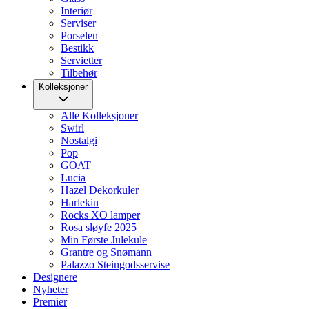
Interiør
Serviser
Porselen
Bestikk
Servietter
Tilbehør
Kolleksjoner
Alle Kolleksjoner
Swirl
Nostalgi
Pop
GOAT
Lucia
Hazel Dekorkuler
Harlekin
Rocks XO lamper
Rosa sløyfe 2025
Min Første Julekule
Grantre og Snømann
Palazzo Steingodsservise
Designere
Nyheter
Premier