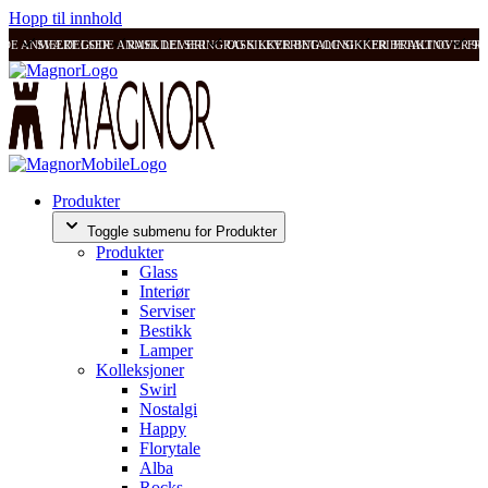
Hopp til innhold
ODE ANMELDELSER
SVÆRT GODE ANMELDELSER
RASK LEVERING OG SIKKER BETALING
RASK LEVERING OG SIKKER BETALING
FRI FRAKT OVER 99
FRI
Produkter
Toggle submenu for Produkter
Produkter
Glass
Interiør
Serviser
Bestikk
Lamper
Kolleksjoner
Swirl
Nostalgi
Happy
Florytale
Alba
Rocks