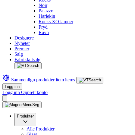
Noir
Palazzo
Harlekin
Rocks XO lamper
Fryd
Ravn
Designere
Nyheter
Premier
Salg
Fabrikkutsalg
Sammenlign produkter
item
items
Logg inn
Logg inn
Opprett konto
Produkter
Alle Produkter
Glass