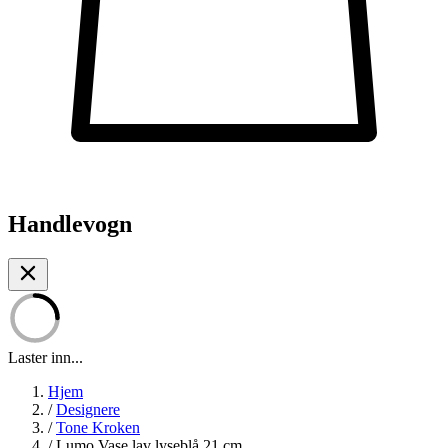
Handlevogn
Laster inn...
Hjem
/
Designere
/
Tone Kroken
/
Lumo Vase lav lyseblå 21 cm