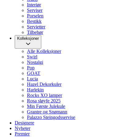
Interiør
Serviser
Porselen
Bestikk
Servietter
Tilbehør
Kolleksjoner
Alle Kolleksjoner
Swirl
Nostalgi
Pop
GOAT
Lucia
Hazel Dekorkuler
Harlekin
Rocks XO lamper
Rosa sløyfe 2025
Min Første Julekule
Grantre og Snømann
Palazzo Steingodsservise
Designere
Nyheter
Premier