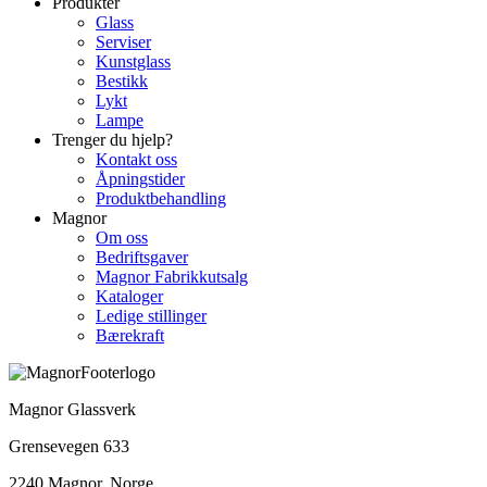
Produkter
Glass
Serviser
Kunstglass
Bestikk
Lykt
Lampe
Trenger du hjelp?
Kontakt oss
Åpningstider
Produktbehandling
Magnor
Om oss
Bedriftsgaver
Magnor Fabrikkutsalg
Kataloger
Ledige stillinger
Bærekraft
Magnor Glassverk
Grensevegen 633
2240 Magnor, Norge