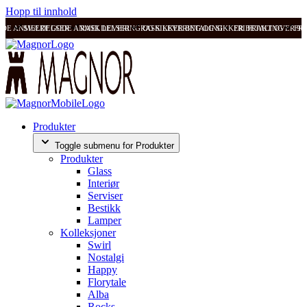
Hopp til innhold
ODE ANMELDELSER
SVÆRT GODE ANMELDELSER
RASK LEVERING OG SIKKER BETALING
RASK LEVERING OG SIKKER BETALING
FRI FRAKT OVER 99
FRI
Produkter
Toggle submenu for Produkter
Produkter
Glass
Interiør
Serviser
Bestikk
Lamper
Kolleksjoner
Swirl
Nostalgi
Happy
Florytale
Alba
Rocks