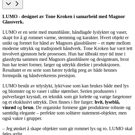
LUMO - designet av Tone Kroken i samarbeid med Magnor
Glassverk.
LUMO er en serie med munnblåste, håndlagde lyslykter og vaser,
skapt for å gi rommet varme, stemning og karakter. Hvert objekt er
unikt og formet for hånd av Magnors glassblåsere – et møte mellom
moderne uttrykk og tradisjonelt håndverk. Tone Kroken har vært tett
involvert gjennom hele prosessen. Hun har tilbrakt mye tid inne i
glasshytta sammen med Magnors glassblåsere og designteam, hvor
hun har testet former, farger og uttrykk direkte i produksjonen.
Resultatet er en serie som bærer tydelig preg av både hennes
formspråk og håndverkerens presisjon.
LUMO består av telyslykt, lykt/vase som kan brukes både med lys
og blomster og to vaser i ulike størrelser. Serien produseres i
pulverfarget krystall, en teknikk som gir lorlette og varige fargetoner
og et eksklusivt uttrykk. Den finnes i fire farger;
hvit, l
yseblå,
vinrød
og
brun
. De organiske formene gjør produktene robuste og
samtidig elegante – perfekte som solitære statement-objekter, men
også vakre i grupper.
– Jeg ønsket å skape objekter som gir rommet lys og ro. LUMO skal
føles ærlig,