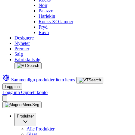
Noir
Palazzo
Harlekin
Rocks XO lamper
Fryd
Ravn
Designere
Nyheter
Premier
Salg
Fabrikkutsalg
Sammenlign produkter
item
items
Logg inn
Logg inn
Opprett konto
Produkter
Alle Produkter
Glass