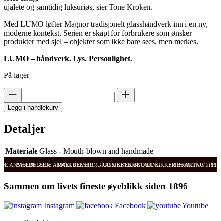
ujålete og samtidig luksuriøs, sier Tone Kroken.
Med LUMO løfter Magnor tradisjonelt glasshåndverk inn i en ny,
moderne kontekst. Serien er skapt for forbrukere som ønsker
produkter med sjel – objekter som ikke bare sees, men merkes.
LUMO – håndverk. Lys. Personlighet.
På lager
Legg i handlekurv
Detaljer
Materiale
Glass - Mouth-blown and handmade
ODE ANMELDELSER
SVÆRT GODE ANMELDELSER
RASK LEVERING OG SIKKER BETALING
RASK LEVERING OG SIKKER BETALING
FRI FRAKT OVER 99
FRI
Sammen om livets fineste øyeblikk siden 1896
Instagram
Facebook
Youtube