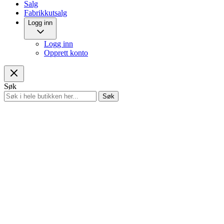
Salg
Fabrikkutsalg
Logg inn
Logg inn
Opprett konto
Søk
Søk