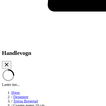
Handlevogn
Laster inn...
Hjem
/
Designere
/
Teresa Bergerud
/
Grantre grønn 10 cm