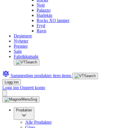
Noir
Palazzo
Harlekin
Rocks XO lamper
Fryd
Ravn
Designere
Nyheter
Premier
Salg
Fabrikkutsalg
Sammenlign produkter
item
items
Logg inn
Logg inn
Opprett konto
Produkter
Alle Produkter
Glass