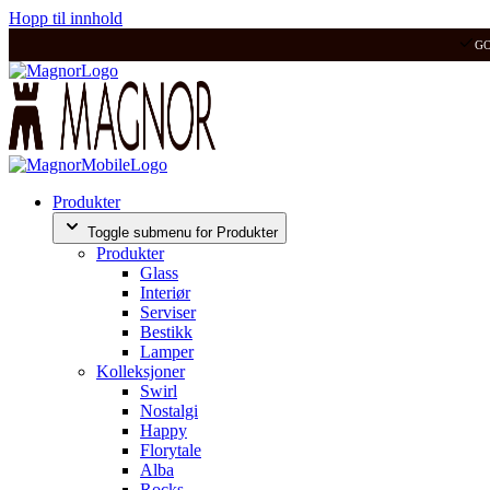
Hopp til innhold
G
Produkter
Toggle submenu for Produkter
Produkter
Glass
Interiør
Serviser
Bestikk
Lamper
Kolleksjoner
Swirl
Nostalgi
Happy
Florytale
Alba
Rocks