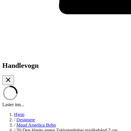
Handlevogn
Laster inn...
Hjem
/
Designere
/
Maud Angelica Behn
/
Til Deg Hjerte grønn Takknemlighet m/silkebånd 7 cm