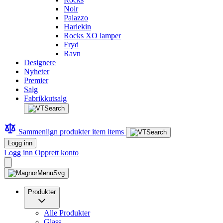
Noir
Palazzo
Harlekin
Rocks XO lamper
Fryd
Ravn
Designere
Nyheter
Premier
Salg
Fabrikkutsalg
Sammenlign produkter
item
items
Logg inn
Logg inn
Opprett konto
Produkter
Alle Produkter
Glass