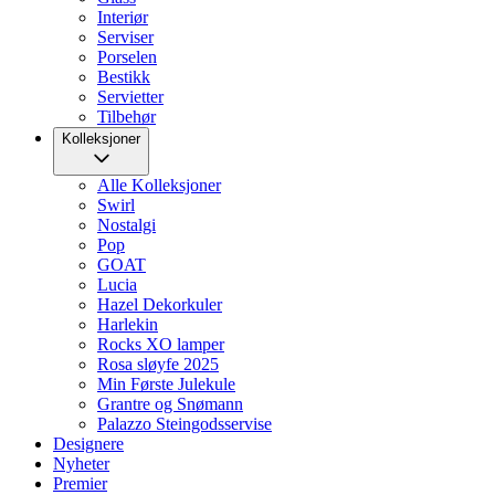
Interiør
Serviser
Porselen
Bestikk
Servietter
Tilbehør
Kolleksjoner
Alle Kolleksjoner
Swirl
Nostalgi
Pop
GOAT
Lucia
Hazel Dekorkuler
Harlekin
Rocks XO lamper
Rosa sløyfe 2025
Min Første Julekule
Grantre og Snømann
Palazzo Steingodsservise
Designere
Nyheter
Premier