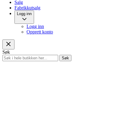
Salg
Fabrikkutsalg
Logg inn
Logg inn
Opprett konto
Søk
Søk