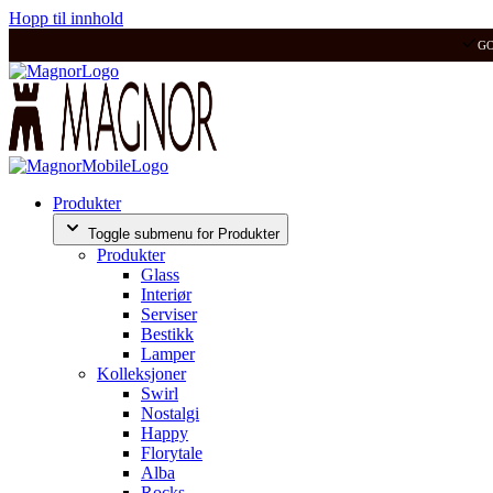
Hopp til innhold
G
Produkter
Toggle submenu for Produkter
Produkter
Glass
Interiør
Serviser
Bestikk
Lamper
Kolleksjoner
Swirl
Nostalgi
Happy
Florytale
Alba
Rocks