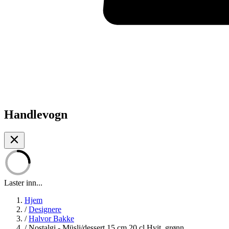
Handlevogn
Laster inn...
Hjem
/
Designere
/
Halvor Bakke
/
Nostalgi - Müsli/dessert 15 cm 20 cl Hvit, grønn