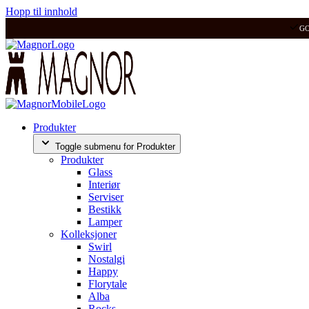
Hopp til innhold
G
Produkter
Toggle submenu for Produkter
Produkter
Glass
Interiør
Serviser
Bestikk
Lamper
Kolleksjoner
Swirl
Nostalgi
Happy
Florytale
Alba
Rocks