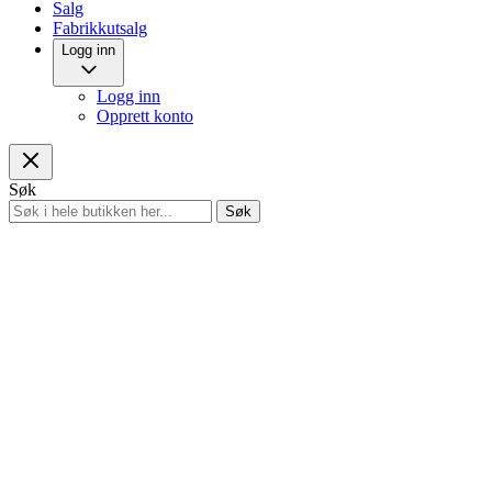
Salg
Fabrikkutsalg
Logg inn
Logg inn
Opprett konto
Søk
Søk