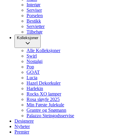
Interiør
Serviser
Porselen
Bestikk
Servietter
Tilbehør
Kolleksjoner
Alle Kolleksjoner
Swirl
Nostalgi
Pop
GOAT
Lucia
Hazel Dekorkuler
Harlekin
Rocks XO lamper
Rosa sløyfe 2025
Min Første Julekule
Grantre og Snømann
Palazzo Steingodsservise
Designere
Nyheter
Premier