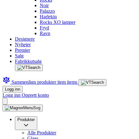
Noir
Palazzo
Harlekin
Rocks XO lamper
Fryd
Ravn
Designere
Nyheter
Premier
Salg
Fabrikkutsalg
Sammenlign produkter
item
items
Logg inn
Logg inn
Opprett konto
Produkter
Alle Produkter
Glass