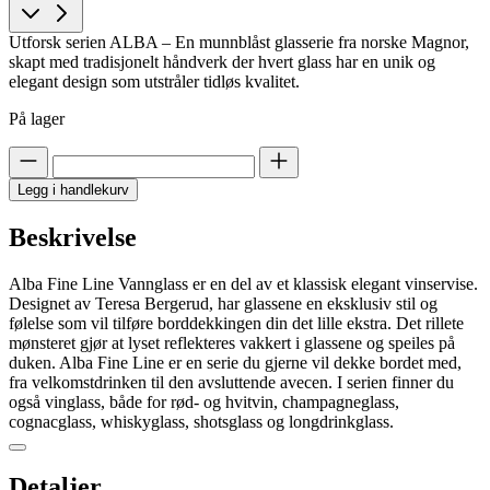
Utforsk serien ALBA – En munnblåst glasserie fra norske Magnor,
skapt med tradisjonelt håndverk der hvert glass har en unik og
elegant design som utstråler tidløs kvalitet.
På lager
Legg i handlekurv
Beskrivelse
Alba Fine Line Vannglass er en del av et klassisk elegant vinservise.
Designet av Teresa Bergerud, har glassene en eksklusiv stil og
følelse som vil tilføre borddekkingen din det lille ekstra. Det rillete
mønsteret gjør at lyset reflekteres vakkert i glassene og speiles på
duken. Alba Fine Line er en serie du gjerne vil dekke bordet med,
fra velkomstdrinken til den avsluttende avecen. I serien finner du
også vinglass, både for rød- og hvitvin, champagneglass,
cognacglass, whiskyglass, shotsglass og longdrinkglass.
Detaljer