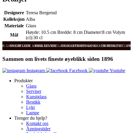
Designere
Teresa Bergerud
Kolleksjon
Alba
Materiale
Glass
Høyde: 10.5 cm Bredde: 8 cm Diameter:8 cm Volym
Mål
(cl):30 cl
ODE ANMELDELSER
SVÆRT GODE ANMELDELSER
RASK LEVERING OG SIKKER BETALING
RASK LEVERING OG SIKKER BETALING
FRI FRAKT OVER 99
FRI
Sammen om livets fineste øyeblikk siden 1896
Instagram
Facebook
Youtube
Produkter
Glass
Serviser
Kunstglass
Bestikk
Lykt
Lampe
Trenger du hjelp?
Kontakt oss
Åpningstider