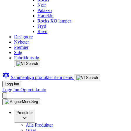
Noir
Palazzo
Harlekin
Rocks XO lamper
Fryd
Ravn
Designere
Nyheter
Premier
Salg
Fabrikkutsalg
Sammenlign produkter
item
items
Logg inn
Logg inn
Opprett konto
Produkter
Alle Produkter
Glass