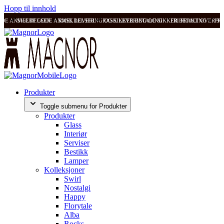
Hopp til innhold
ODE ANMELDELSER
SVÆRT GODE ANMELDELSER
RASK LEVERING OG SIKKER BETALING
RASK LEVERING OG SIKKER BETALING
FRI FRAKT OVER 99
FRI
Produkter
Toggle submenu for Produkter
Produkter
Glass
Interiør
Serviser
Bestikk
Lamper
Kolleksjoner
Swirl
Nostalgi
Happy
Florytale
Alba
Rocks