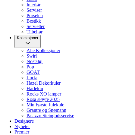
Interiør
Serviser
Porselen
Bestikk
Servietter
Tilbehør
Kolleksjoner
Alle Kolleksjoner
Swirl
Nostalgi
Pop
GOAT
Lucia
Hazel Dekorkuler
Harlekin
Rocks XO lamper
Rosa sløyfe 2025
Min Første Julekule
Grantre og Snømann
Palazzo Steingodsservise
Designere
Nyheter
Premier