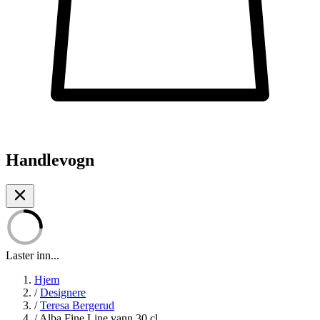
Handlevogn
Laster inn...
Hjem
/
Designere
/
Teresa Bergerud
/
Alba Fine Line vann 30 cl