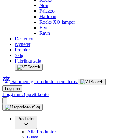
Noir
Palazzo
Harlekin
Rocks XO lamper
Fryd
Ravn
Designere
Nyheter
Premier
Salg
Fabrikkutsalg
Sammenlign produkter
item
items
Logg inn
Logg inn
Opprett konto
Produkter
Alle Produkter
Glass