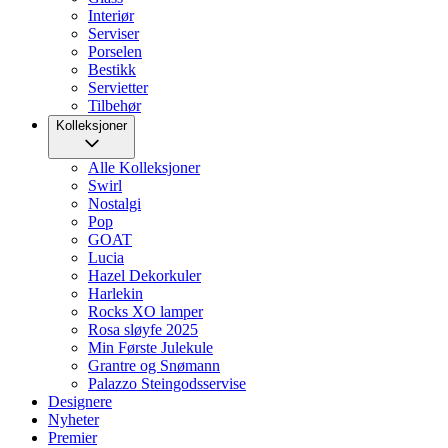
Interiør
Serviser
Porselen
Bestikk
Servietter
Tilbehør
Kolleksjoner
Alle Kolleksjoner
Swirl
Nostalgi
Pop
GOAT
Lucia
Hazel Dekorkuler
Harlekin
Rocks XO lamper
Rosa sløyfe 2025
Min Første Julekule
Grantre og Snømann
Palazzo Steingodsservise
Designere
Nyheter
Premier