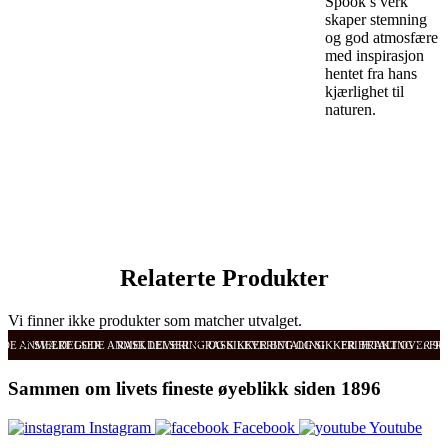
Spook’s verk
skaper stemning
og god atmosfære
med inspirasjon
hentet fra hans
kjærlighet til
naturen.
Relaterte Produkter
Vi finner ikke produkter som matcher utvalget.
ODE ANMELDELSER
SVÆRT GODE ANMELDELSER
RASK LEVERING OG SIKKER BETALING
RASK LEVERING OG SIKKER BETALING
FRI FRAKT OVER 99
FRI
Sammen om livets fineste øyeblikk siden 1896
Instagram
Facebook
Youtube