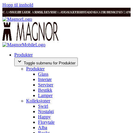
Hopp til innhold
ODE ANMELDELSER
SVÆRT GODE ANMELDELSER
RASK LEVERING OG SIKKER BETALING
RASK LEVERING OG SIKKER BETALING
FRI FRAKT OVER 99
FRI
Produkter
Toggle submenu for Produkter
Produkter
Glass
Interiør
Serviser
Bestikk
Lamper
Kolleksjoner
Swirl
Nostalgi
Happy
Florytale
Alba
Rocks