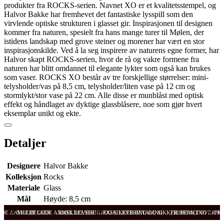
produkter fra ROCKS-serien. Navnet XO er et kvalitetsstempel, og
Halvor Bakke har fremhevet det fantastiske lysspill som den
virvlende optiske strukturen i glasset gir. Inspirasjonen til designen
kommer fra naturen, spesielt fra hans mange turer til Mølen, der
istidens landskap med grove steiner og morener har vært en stor
inspirasjonskilde. Ved å la seg inspirere av naturens egne former, har
Halvor skapt ROCKS-serien, hvor de rå og vakre formene fra
naturen har blitt omdannet til elegante lykter som også kan brukes
som vaser. ROCKS XO består av tre forskjellige størrelser: mini-
telysholder/vas på 8,5 cm, telysholder/liten vase på 12 cm og
stormlykt/stor vase på 22 cm. Alle disse er munblåst med optisk
effekt og håndlaget av dyktige glassblåsere, noe som gjør hvert
eksemplar unikt og ekte.
Detaljer
Designere
Halvor Bakke
Kolleksjon
Rocks
Materiale
Glass
Mål
Høyde: 8,5 cm
ODE ANMELDELSER
SVÆRT GODE ANMELDELSER
RASK LEVERING OG SIKKER BETALING
RASK LEVERING OG SIKKER BETALING
FRI FRAKT OVER 99
FRI