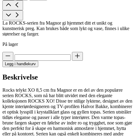
La ROCKS-serien fra Magnor gi hjemmet ditt et unikt og
kunstnerisk preg. Kan brukes både som lykt og vase, finnes i ulike
størrelser og farger.
På lager
Legg i handlekurv
Beskrivelse
Rocks telykt XO 8,5 cm fra Magnor er en del av den populære
serien ROCKS, som nå har blitt utvidet med den elegante
kolleksjonen ROCKS XO! Disse tre stilige lyktene, designet av den
kjente interiørdesigneren og TV-profilen Halvor Bakke, kombinerer
et optisk lysspill i krystallklart glass og gyllen topas. Serien utstråler
tidløs eleganse og passer i alle typer interiører. Den varme topas-
brune fargen skaper en følelse av indre ro og trygghet, noe som gjør
den perfekt for å skape en harmonisk atmosfære i hjemmet, hytta
eller på kontoret. Serien kan også enkelt kombineres med andre