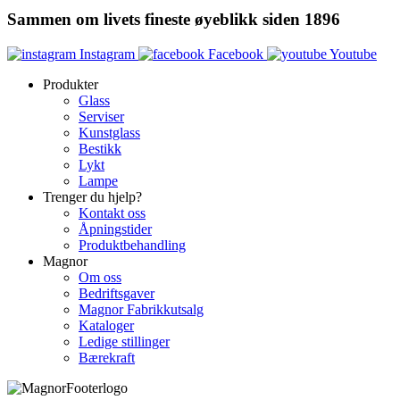
Sammen om livets fineste øyeblikk siden 1896
Instagram
Facebook
Youtube
Produkter
Glass
Serviser
Kunstglass
Bestikk
Lykt
Lampe
Trenger du hjelp?
Kontakt oss
Åpningstider
Produktbehandling
Magnor
Om oss
Bedriftsgaver
Magnor Fabrikkutsalg
Kataloger
Ledige stillinger
Bærekraft