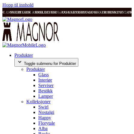
Hopp til innhold
ODE ANMELDELSER
SVÆRT GODE ANMELDELSER
RASK LEVERING OG SIKKER BETALING
RASK LEVERING OG SIKKER BETALING
FRI FRAKT OVER 99
FRI
Produkter
Toggle submenu for Produkter
Produkter
Glass
Interiør
Serviser
Bestikk
Lamper
Kolleksjoner
Swirl
Nostalgi
Happy
Florytale
Alba
Rocks