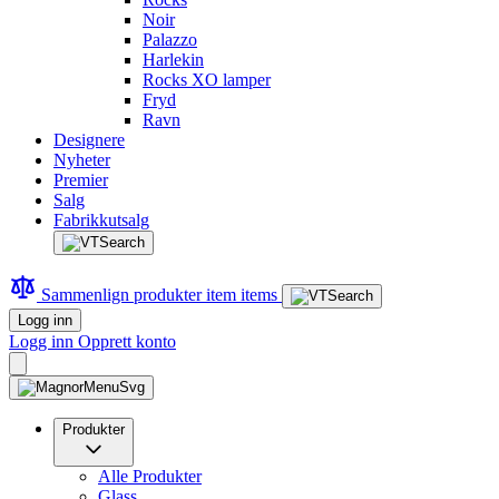
Noir
Palazzo
Harlekin
Rocks XO lamper
Fryd
Ravn
Designere
Nyheter
Premier
Salg
Fabrikkutsalg
Sammenlign produkter
item
items
Logg inn
Logg inn
Opprett konto
Produkter
Alle Produkter
Glass