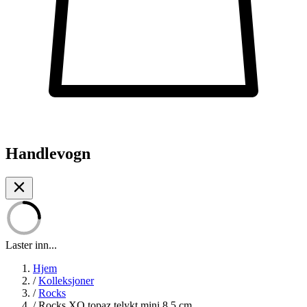
Handlevogn
Laster inn...
Hjem
/
Kolleksjoner
/
Rocks
/
Rocks XO topaz telykt mini 8,5 cm