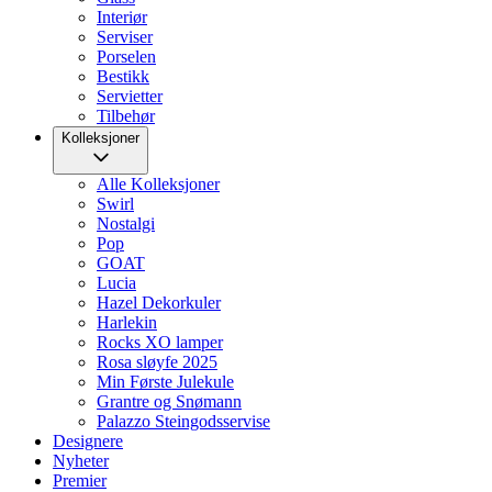
Interiør
Serviser
Porselen
Bestikk
Servietter
Tilbehør
Kolleksjoner
Alle Kolleksjoner
Swirl
Nostalgi
Pop
GOAT
Lucia
Hazel Dekorkuler
Harlekin
Rocks XO lamper
Rosa sløyfe 2025
Min Første Julekule
Grantre og Snømann
Palazzo Steingodsservise
Designere
Nyheter
Premier