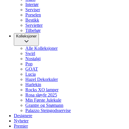
Interiør
Serviser
Porselen
Bestikk
Servietter
Tilbehør
Kolleksjoner
Alle Kolleksjoner
Swirl
Nostalgi
Pop
GOAT
Lucia
Hazel Dekorkuler
Harlekin
Rocks XO lamper
Rosa sløyfe 2025
Min Første Julekule
Grantre og Snømann
Palazzo Steingodsservise
Designere
Nyheter
Premier