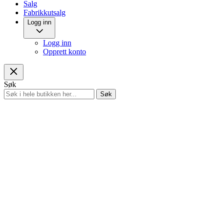
Salg
Fabrikkutsalg
Logg inn
Logg inn
Opprett konto
Søk
Søk