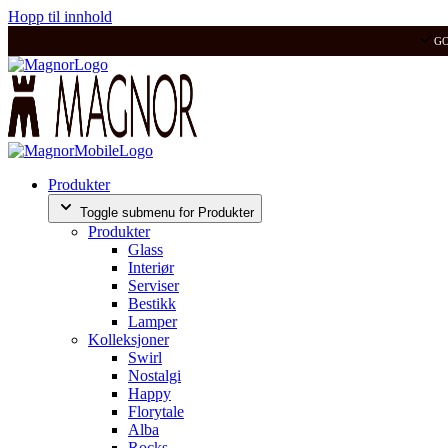
Hopp til innhold
G
Produkter
Toggle submenu for Produkter
Produkter
Glass
Interiør
Serviser
Bestikk
Lamper
Kolleksjoner
Swirl
Nostalgi
Happy
Florytale
Alba
Rocks