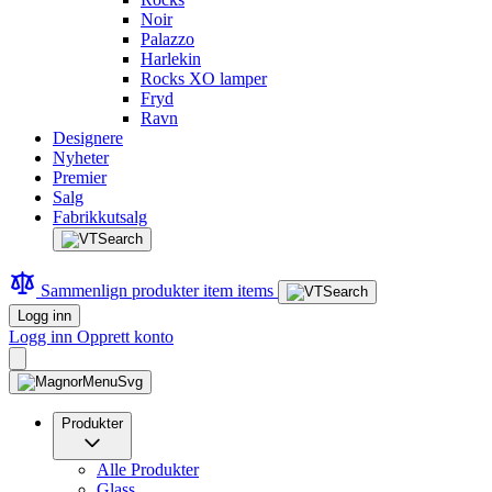
Noir
Palazzo
Harlekin
Rocks XO lamper
Fryd
Ravn
Designere
Nyheter
Premier
Salg
Fabrikkutsalg
Sammenlign produkter
item
items
Logg inn
Logg inn
Opprett konto
Produkter
Alle Produkter
Glass