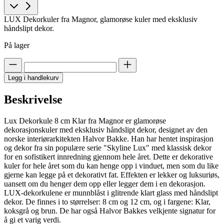
LUX Dekorkuler fra Magnor, glamorøse kuler med eksklusiv
håndslipt dekor.
På lager
Legg i handlekurv
Beskrivelse
Lux Dekorkule 8 cm Klar fra Magnor er glamorøse
dekorasjonskuler med eksklusiv håndslipt dekor, designet av den
norske interiørarkitekten Halvor Bakke. Han har hentet inspirasjon
og dekor fra sin populære serie "Skyline Lux" med klassisk dekor
for en sofistikert innredning gjennom hele året. Dette er dekorative
kuler for hele året som du kan henge opp i vinduet, men som du like
gjerne kan legge på et dekorativt fat. Effekten er lekker og luksuriøs,
uansett om du henger dem opp eller legger dem i en dekorasjon.
LUX-dekorkulene er munnblåst i glitrende klart glass med håndslipt
dekor. De finnes i to størrelser: 8 cm og 12 cm, og i fargene: Klar,
koksgrå og brun. De har også Halvor Bakkes velkjente signatur for
å gi et varig verdi.