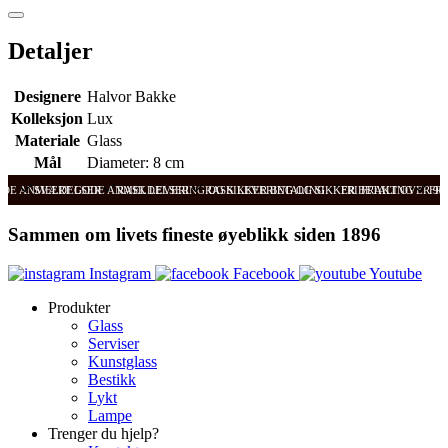
Detaljer
Designere
Halvor Bakke
Kolleksjon
Lux
Materiale
Glass
Mål
Diameter: 8 cm
ODE ANMELDELSER
SVÆRT GODE ANMELDELSER
RASK LEVERING OG SIKKER BETALING
RASK LEVERING OG SIKKER BETALING
FRI FRAKT OVER 99
FRI
Sammen om livets fineste øyeblikk siden 1896
Instagram
Facebook
Youtube
Produkter
Glass
Serviser
Kunstglass
Bestikk
Lykt
Lampe
Trenger du hjelp?