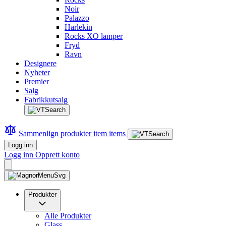
Noir
Palazzo
Harlekin
Rocks XO lamper
Fryd
Ravn
Designere
Nyheter
Premier
Salg
Fabrikkutsalg
Sammenlign produkter
item
items
Logg inn
Logg inn
Opprett konto
Produkter
Alle Produkter
Glass