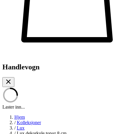
Handlevogn
Laster inn...
Hjem
/
Kolleksjoner
/
Lux
/
Lux dekorkule topaz 8 cm