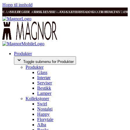
Hopp til innhold
ODE ANMELDELSER
SVÆRT GODE ANMELDELSER
RASK LEVERING OG SIKKER BETALING
RASK LEVERING OG SIKKER BETALING
FRI FRAKT OVER 99
FRI
Produkter
Toggle submenu for Produkter
Produkter
Glass
Interiør
Serviser
Bestikk
Lamper
Kolleksjoner
Swirl
Nostalgi
Happy
Florytale
Alba
Rocks