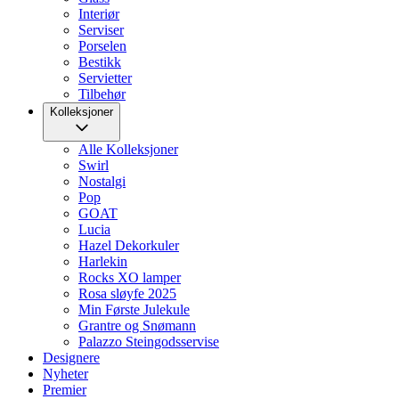
Interiør
Serviser
Porselen
Bestikk
Servietter
Tilbehør
Kolleksjoner
Alle Kolleksjoner
Swirl
Nostalgi
Pop
GOAT
Lucia
Hazel Dekorkuler
Harlekin
Rocks XO lamper
Rosa sløyfe 2025
Min Første Julekule
Grantre og Snømann
Palazzo Steingodsservise
Designere
Nyheter
Premier