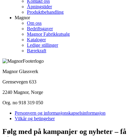
Kontakt oss
Åpningstider
Produktbehandling
Magnor
Om oss
Bedriftsgaver
Magnor Fabrikkutsalg
Kataloger
Ledige stillinger
Bærekraft
Magnor Glassverk
Grensevegen 633
2240 Magnor, Norge
Org. no 918 319 050
Personvern og informasjonskapselsinformasjon
Vilkår og betingelser
Følg med på kampanjer og nyheter – få