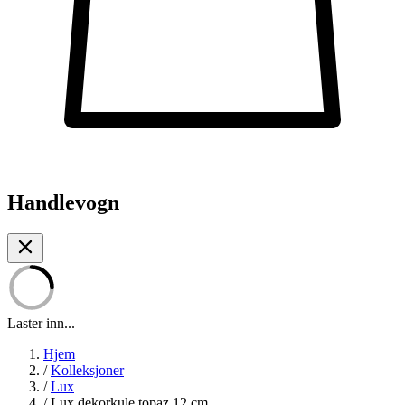
Handlevogn
Laster inn...
Hjem
/
Kolleksjoner
/
Lux
/
Lux dekorkule topaz 12 cm