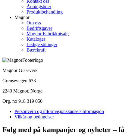
Kontakt oss
Åpningstider
Produktbehandling
Magnor
Om oss
Bedriftsgaver
Magnor Fabrikkutsalg
Kataloger
Ledige stillinger
Bærekraft
Magnor Glassverk
Grensevegen 633
2240 Magnor, Norge
Org. no 918 319 050
Personvern og informasjonskapselsinformasjon
Vilkår og betingelser
Følg med på kampanjer og nyheter – få