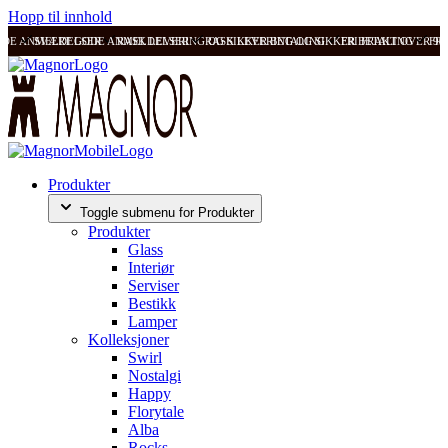
Hopp til innhold
ODE ANMELDELSER
SVÆRT GODE ANMELDELSER
RASK LEVERING OG SIKKER BETALING
RASK LEVERING OG SIKKER BETALING
FRI FRAKT OVER 99
FRI
Produkter
Toggle submenu for Produkter
Produkter
Glass
Interiør
Serviser
Bestikk
Lamper
Kolleksjoner
Swirl
Nostalgi
Happy
Florytale
Alba
Rocks