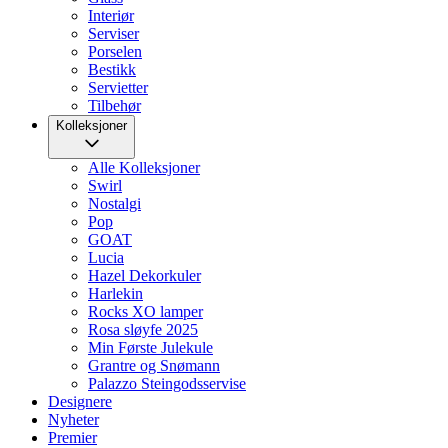
Interiør
Serviser
Porselen
Bestikk
Servietter
Tilbehør
Kolleksjoner
Alle Kolleksjoner
Swirl
Nostalgi
Pop
GOAT
Lucia
Hazel Dekorkuler
Harlekin
Rocks XO lamper
Rosa sløyfe 2025
Min Første Julekule
Grantre og Snømann
Palazzo Steingodsservise
Designere
Nyheter
Premier