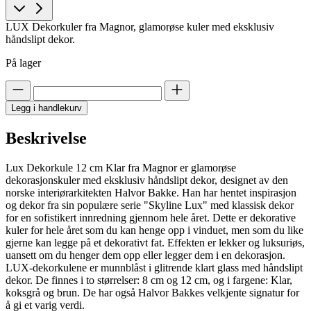
LUX Dekorkuler fra Magnor, glamorøse kuler med eksklusiv
håndslipt dekor.
På lager
Legg i handlekurv
Beskrivelse
Lux Dekorkule 12 cm Klar fra Magnor er glamorøse
dekorasjonskuler med eksklusiv håndslipt dekor, designet av den
norske interiørarkitekten Halvor Bakke. Han har hentet inspirasjon
og dekor fra sin populære serie "Skyline Lux" med klassisk dekor
for en sofistikert innredning gjennom hele året. Dette er dekorative
kuler for hele året som du kan henge opp i vinduet, men som du like
gjerne kan legge på et dekorativt fat. Effekten er lekker og luksuriøs,
uansett om du henger dem opp eller legger dem i en dekorasjon.
LUX-dekorkulene er munnblåst i glitrende klart glass med håndslipt
dekor. De finnes i to størrelser: 8 cm og 12 cm, og i fargene: Klar,
koksgrå og brun. De har også Halvor Bakkes velkjente signatur for
å gi et varig verdi.