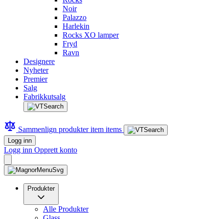
Noir
Palazzo
Harlekin
Rocks XO lamper
Fryd
Ravn
Designere
Nyheter
Premier
Salg
Fabrikkutsalg
Sammenlign produkter
item
items
Logg inn
Logg inn
Opprett konto
Produkter
Alle Produkter
Glass