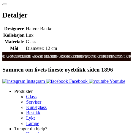
Detaljer
Designere
Halvor Bakke
Kolleksjon
Lux
Materiale
Glass
Mål
Diameter: 12 cm
ODE ANMELDELSER
SVÆRT GODE ANMELDELSER
RASK LEVERING OG SIKKER BETALING
RASK LEVERING OG SIKKER BETALING
FRI FRAKT OVER 99
FRI
Sammen om livets fineste øyeblikk siden 1896
Instagram
Facebook
Youtube
Produkter
Glass
Serviser
Kunstglass
Bestikk
Lykt
Lampe
Trenger du hjelp?