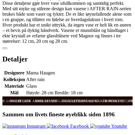
Disse detaljene gjør hver vase ufullkommen og samtidig perfekt.
Med sitt myke og stilrene design kan vasene i AFTER RAIN-serien
brukes både som vaser og lykter. De er like iøynefallende alene som
i en gruppe, og tilfører en følelse av hverdagsluksus i hvert rom.
Hver produkt har et unikt uttrykk, da ingen vase er helt lik en annen
– et bevis på dyktig håndverk. Vasene er munnblåst og håndlaget i
ekte krystall av erfarne glassblåsere ved Magnor og finnes i tre
størrelser: 12 cm, 20 cm og 28 cm.
Detaljer
Designere
Marna Haugen
Kolleksjon
After rain
Materiale
Glass
Mål
Høyde: 28 cm Bredde: 18 cm
ODE ANMELDELSER
SVÆRT GODE ANMELDELSER
RASK LEVERING OG SIKKER BETALING
RASK LEVERING OG SIKKER BETALING
FRI FRAKT OVER 99
FRI
Sammen om livets fineste øyeblikk siden 1896
Instagram
Facebook
Youtube