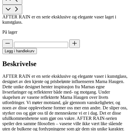
AFTER RAIN er en serie eksklusive og elegante vaser laget i
kunstglass.
På lager
Legg i handlekurv
Beskrivelse
AFTER RAIN er en serie eksklusive og elegante vaser i kunstglass,
designet av den kjente og prisbelønte influenseren Marna Haugen.
Dette unike designet henter inspirasjon fra Marnas egne
livserfaringer og reflekterer både med- og motgang. Under
skapelsen av vasene reflekterte Marna Haugen over livets
utfordringer. Vi møter motstand, går gjennom vanskeligheter, og
noen av disse opplevelsene former oss mer enn andre. De sliper oss,
styrker oss og gjør oss til de menneskene vi er i dag. Det er disse
ufullkommenhetene som gjør oss vakre. AFTER RAIN-serien
speiler den samme filosofien – vasene ville ikke vært like slående
uten de bulkene og fordypningene som gir dem sin unike karakter.