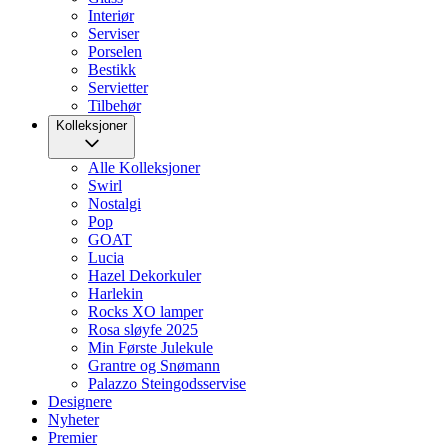
Interiør
Serviser
Porselen
Bestikk
Servietter
Tilbehør
Kolleksjoner
Alle Kolleksjoner
Swirl
Nostalgi
Pop
GOAT
Lucia
Hazel Dekorkuler
Harlekin
Rocks XO lamper
Rosa sløyfe 2025
Min Første Julekule
Grantre og Snømann
Palazzo Steingodsservise
Designere
Nyheter
Premier