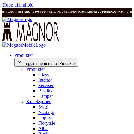
Hopp til innhold
ODE ANMELDELSER
SVÆRT GODE ANMELDELSER
RASK LEVERING OG SIKKER BETALING
RASK LEVERING OG SIKKER BETALING
FRI FRAKT OVER 99
FRI
Produkter
Toggle submenu for Produkter
Produkter
Glass
Interiør
Serviser
Bestikk
Lamper
Kolleksjoner
Swirl
Nostalgi
Happy
Florytale
Alba
Rocks