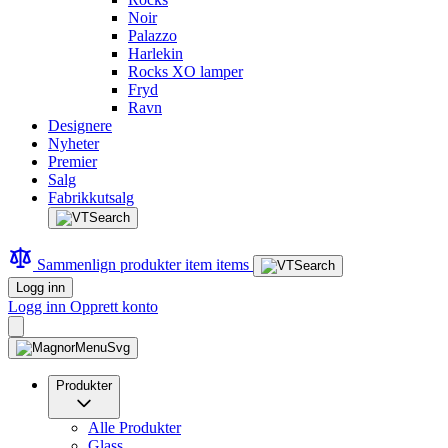
Noir
Palazzo
Harlekin
Rocks XO lamper
Fryd
Ravn
Designere
Nyheter
Premier
Salg
Fabrikkutsalg
Sammenlign produkter
item
items
Logg inn
Logg inn
Opprett konto
Produkter
Alle Produkter
Glass