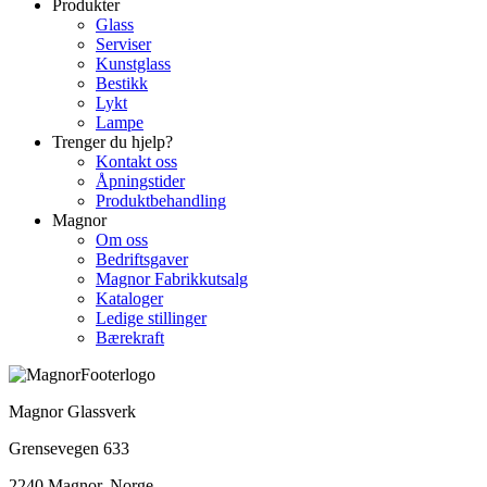
Produkter
Glass
Serviser
Kunstglass
Bestikk
Lykt
Lampe
Trenger du hjelp?
Kontakt oss
Åpningstider
Produktbehandling
Magnor
Om oss
Bedriftsgaver
Magnor Fabrikkutsalg
Kataloger
Ledige stillinger
Bærekraft
Magnor Glassverk
Grensevegen 633
2240 Magnor, Norge