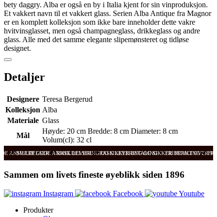
bety daggry. Alba er også en by i Italia kjent for sin vinproduksjon.
Et vakkert navn til et vakkert glass. Serien Alba Antique fra Magnor
er en komplett kolleksjon som ikke bare inneholder dette vakre
hvitvinsglasset, men også champagneglass, drikkeglass og andre
glass. Alle med det samme elegante slipemønsteret og tidløse
designet.
Detaljer
Designere
Teresa Bergerud
Kolleksjon
Alba
Materiale
Glass
Høyde: 20 cm Bredde: 8 cm Diameter: 8 cm
Mål
Volum(cl): 32 cl
ODE ANMELDELSER
SVÆRT GODE ANMELDELSER
RASK LEVERING OG SIKKER BETALING
RASK LEVERING OG SIKKER BETALING
FRI FRAKT OVER 99
FRI
Sammen om livets fineste øyeblikk siden 1896
Instagram
Facebook
Youtube
Produkter