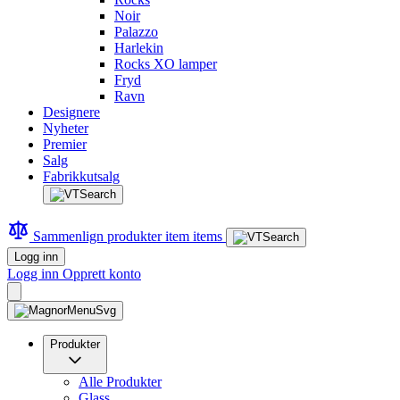
Noir
Palazzo
Harlekin
Rocks XO lamper
Fryd
Ravn
Designere
Nyheter
Premier
Salg
Fabrikkutsalg
Sammenlign produkter
item
items
Logg inn
Logg inn
Opprett konto
Produkter
Alle Produkter
Glass