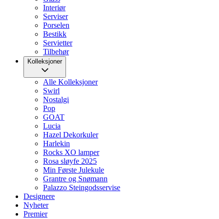
Interiør
Serviser
Porselen
Bestikk
Servietter
Tilbehør
Kolleksjoner
Alle Kolleksjoner
Swirl
Nostalgi
Pop
GOAT
Lucia
Hazel Dekorkuler
Harlekin
Rocks XO lamper
Rosa sløyfe 2025
Min Første Julekule
Grantre og Snømann
Palazzo Steingodsservise
Designere
Nyheter
Premier