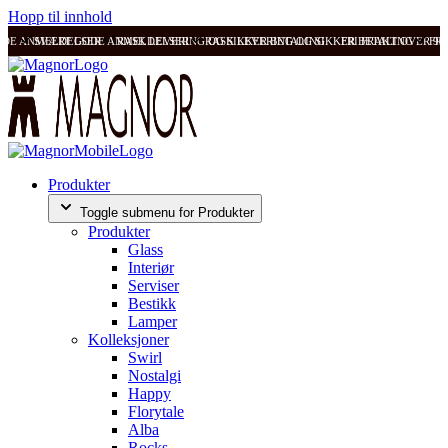
Hopp til innhold
ODE ANMELDELSER
SVÆRT GODE ANMELDELSER
RASK LEVERING OG SIKKER BETALING
RASK LEVERING OG SIKKER BETALING
FRI FRAKT OVER 99
FRI
Produkter
Toggle submenu for Produkter
Produkter
Glass
Interiør
Serviser
Bestikk
Lamper
Kolleksjoner
Swirl
Nostalgi
Happy
Florytale
Alba
Rocks