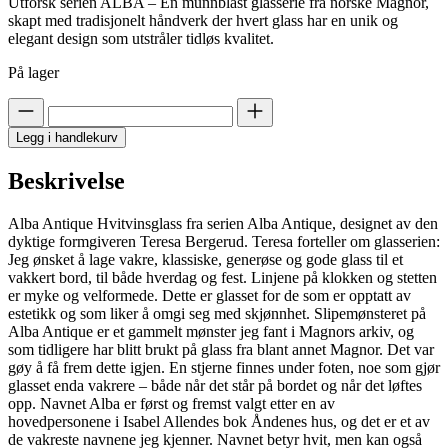
Utforsk serien ALBA – En munnblåst glasserie fra norske Magnor,
skapt med tradisjonelt håndverk der hvert glass har en unik og
elegant design som utstråler tidløs kvalitet.
På lager
Legg i handlekurv
Beskrivelse
Alba Antique Hvitvinsglass fra serien Alba Antique, designet av den
dyktige formgiveren Teresa Bergerud. Teresa forteller om glasserien:
Jeg ønsket å lage vakre, klassiske, generøse og gode glass til et
vakkert bord, til både hverdag og fest. Linjene på klokken og stetten
er myke og velformede. Dette er glasset for de som er opptatt av
estetikk og som liker å omgi seg med skjønnhet. Slipemønsteret på
Alba Antique er et gammelt mønster jeg fant i Magnors arkiv, og
som tidligere har blitt brukt på glass fra blant annet Magnor. Det var
gøy å få frem dette igjen. En stjerne finnes under foten, noe som gjør
glasset enda vakrere – både når det står på bordet og når det løftes
opp. Navnet Alba er først og fremst valgt etter en av
hovedpersonene i Isabel Allendes bok Åndenes hus, og det er et av
de vakreste navnene jeg kjenner. Navnet betyr hvit, men kan også