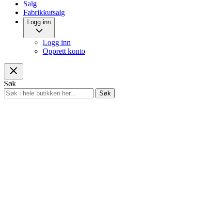
Salg
Fabrikkutsalg
Logg inn
Logg inn
Opprett konto
Søk
Søk