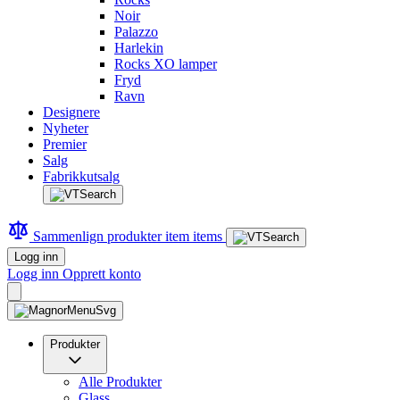
Noir
Palazzo
Harlekin
Rocks XO lamper
Fryd
Ravn
Designere
Nyheter
Premier
Salg
Fabrikkutsalg
Sammenlign produkter
item
items
Logg inn
Logg inn
Opprett konto
Produkter
Alle Produkter
Glass