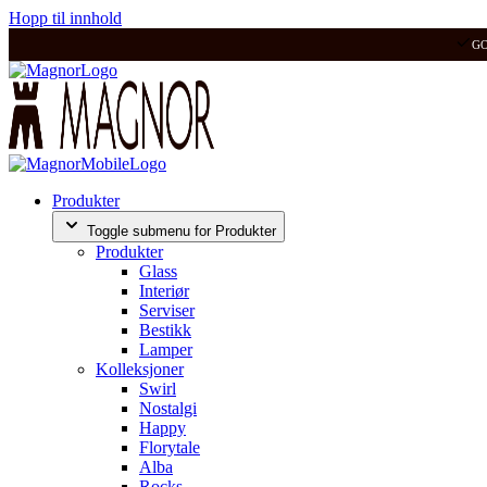
Hopp til innhold
G
Produkter
Toggle submenu for Produkter
Produkter
Glass
Interiør
Serviser
Bestikk
Lamper
Kolleksjoner
Swirl
Nostalgi
Happy
Florytale
Alba
Rocks