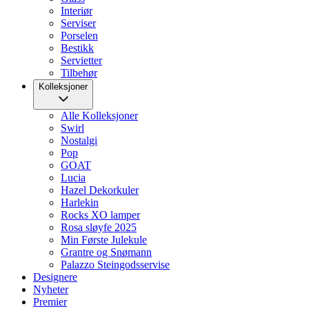
Interiør
Serviser
Porselen
Bestikk
Servietter
Tilbehør
Kolleksjoner
Alle Kolleksjoner
Swirl
Nostalgi
Pop
GOAT
Lucia
Hazel Dekorkuler
Harlekin
Rocks XO lamper
Rosa sløyfe 2025
Min Første Julekule
Grantre og Snømann
Palazzo Steingodsservise
Designere
Nyheter
Premier