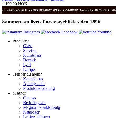
1 199,00 NOK
ODE ANMELDELSER
SVÆRT GODE ANMELDELSER
RASK LEVERING OG SIKKER BETALING
RASK LEVERING OG SIKKER BETALING
FRI FRAKT OVER 99
FRI
Sammen om livets fineste øyeblikk siden 1896
Instagram
Facebook
Youtube
Produkter
Glass
Serviser
Kunstglass
Bestikk
Lykt
Lampe
Trenger du hjelp?
Kontakt oss
Åpningstider
Produktbehandling
Magnor
Om oss
Bedriftsgaver
Magnor Fabrikkutsalg
Kataloger
Ledige stillinger