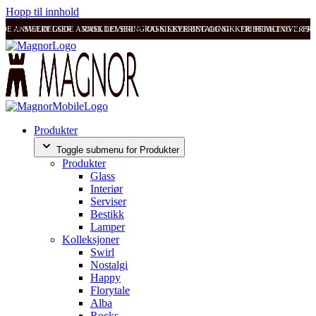
Hopp til innhold
ODE ANMELDELSER
SVÆRT GODE ANMELDELSER
RASK LEVERING OG SIKKER BETALING
RASK LEVERING OG SIKKER BETALING
FRI FRAKT OVER 99
FRI
Produkter
Toggle submenu for Produkter
Produkter
Glass
Interiør
Serviser
Bestikk
Lamper
Kolleksjoner
Swirl
Nostalgi
Happy
Florytale
Alba
Rocks