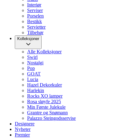
Interiør
Serviser
Porselen
Bestikk
Servietter
Tilbehør
Kolleksjoner
Alle Kolleksjoner
Swirl
Nostalgi
Pop
GOAT
Lucia
Hazel Dekorkuler
Harlekin
Rocks XO lamper
Rosa sløyfe 2025
Min Første Julekule
Grantre og Snømann
Palazzo Steingodsservise
Designere
Nyheter
Premier