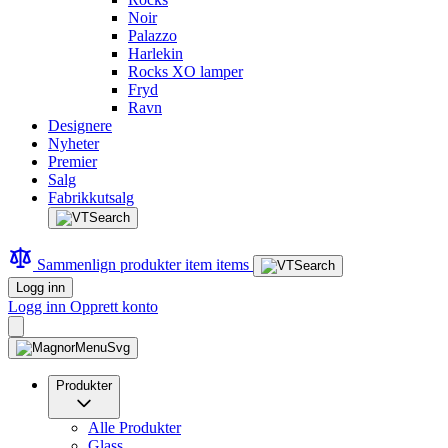
Noir
Palazzo
Harlekin
Rocks XO lamper
Fryd
Ravn
Designere
Nyheter
Premier
Salg
Fabrikkutsalg
Sammenlign produkter
item
items
Logg inn
Logg inn
Opprett konto
Produkter
Alle Produkter
Glass