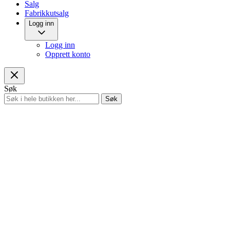
Salg
Fabrikkutsalg
Logg inn
Logg inn
Opprett konto
Søk
Søk