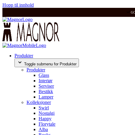
Hopp til innhold
G
Produkter
Toggle submenu for Produkter
Produkter
Glass
Interiør
Serviser
Bestikk
Lamper
Kolleksjoner
Swirl
Nostalgi
Happy
Florytale
Alba
Rocks