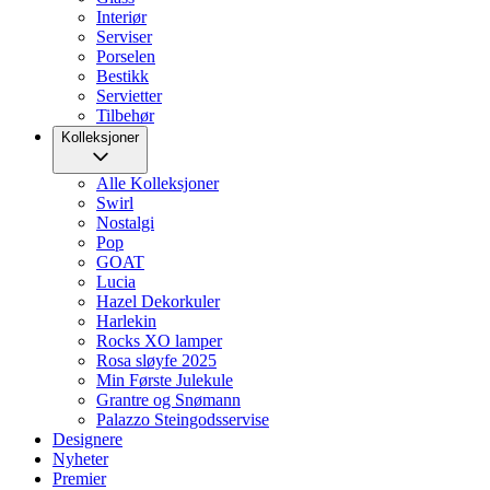
Interiør
Serviser
Porselen
Bestikk
Servietter
Tilbehør
Kolleksjoner
Alle Kolleksjoner
Swirl
Nostalgi
Pop
GOAT
Lucia
Hazel Dekorkuler
Harlekin
Rocks XO lamper
Rosa sløyfe 2025
Min Første Julekule
Grantre og Snømann
Palazzo Steingodsservise
Designere
Nyheter
Premier