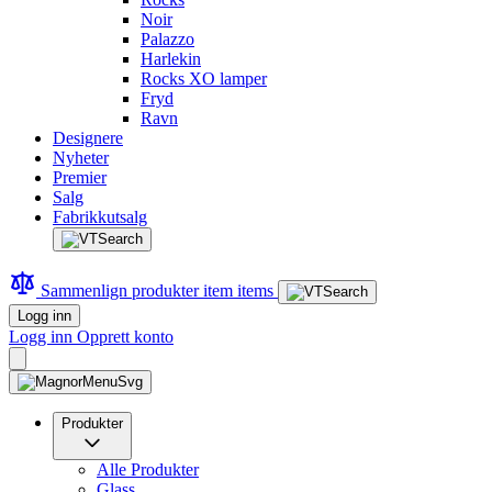
Noir
Palazzo
Harlekin
Rocks XO lamper
Fryd
Ravn
Designere
Nyheter
Premier
Salg
Fabrikkutsalg
Sammenlign produkter
item
items
Logg inn
Logg inn
Opprett konto
Produkter
Alle Produkter
Glass