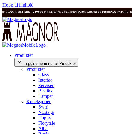
Hopp til innhold
ODE ANMELDELSER
SVÆRT GODE ANMELDELSER
RASK LEVERING OG SIKKER BETALING
RASK LEVERING OG SIKKER BETALING
FRI FRAKT OVER 99
FRI
Produkter
Toggle submenu for Produkter
Produkter
Glass
Interiør
Serviser
Bestikk
Lamper
Kolleksjoner
Swirl
Nostalgi
Happy
Florytale
Alba
Rocks