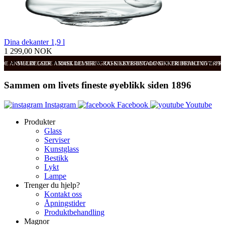
Dina dekanter 1,9 l
1 299,00 NOK
ODE ANMELDELSER
SVÆRT GODE ANMELDELSER
RASK LEVERING OG SIKKER BETALING
RASK LEVERING OG SIKKER BETALING
FRI FRAKT OVER 99
FRI
Sammen om livets fineste øyeblikk siden 1896
Instagram
Facebook
Youtube
Produkter
Glass
Serviser
Kunstglass
Bestikk
Lykt
Lampe
Trenger du hjelp?
Kontakt oss
Åpningstider
Produktbehandling
Magnor