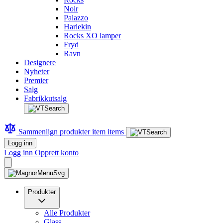
Noir
Palazzo
Harlekin
Rocks XO lamper
Fryd
Ravn
Designere
Nyheter
Premier
Salg
Fabrikkutsalg
Sammenlign produkter
item
items
Logg inn
Logg inn
Opprett konto
Produkter
Alle Produkter
Glass