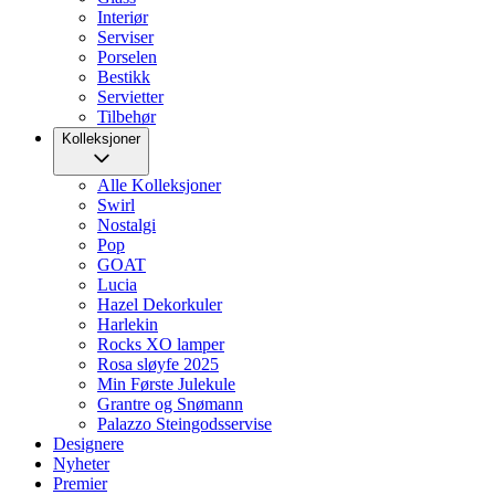
Interiør
Serviser
Porselen
Bestikk
Servietter
Tilbehør
Kolleksjoner
Alle Kolleksjoner
Swirl
Nostalgi
Pop
GOAT
Lucia
Hazel Dekorkuler
Harlekin
Rocks XO lamper
Rosa sløyfe 2025
Min Første Julekule
Grantre og Snømann
Palazzo Steingodsservise
Designere
Nyheter
Premier